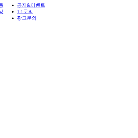
동
공지&이벤트
상
1:1문의
광고문의