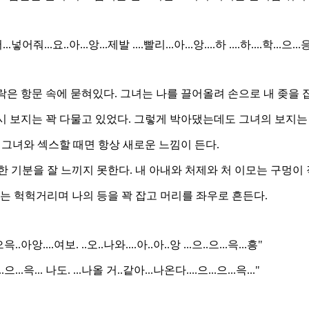
넣어줘...요..아...앙...제발 ....빨리...아...앙....하 ....하....학...으...응
은 항문 속에 묻혀있다. 그녀는 나를 끌어올려 손으로 내 좆을 잡
시 보지는 꽉 다물고 있었다. 그렇게 박아댔는데도 그녀의 보지는
그녀와 섹스할 때면 항상 새로운 느낌이 든다.
 기분을 잘 느끼지 못한다. 내 아내와 처제와 처 이모는 구멍이 
는 헉헉거리며 나의 등을 꽉 잡고 머리를 좌우로 흔든다.
윽..아앙....여보. ..오..나와....아..아..앙 ...으..으...윽...흥"
으...윽... 나도. ...나올 거..같아...나온다....으...으...윽..."