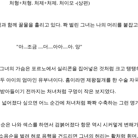
처형+처형. 처제+처제. 처이모 -(상편)
과 함께 꿀물을 흘리고 있다. 쫙 벌린 그녀는 나의 머리를 붙잡고
"아...조금 ....더....아아....아. 앙"
 그녀의 가슴은 포르노에서 실리콘을 집어넣은 것처럼 크고 탱탱
두 아이의 엄마인 유부녀이다. 흠이라면 제왕절개를 한 수술 자국
 받아들이기 전까지는 처녀처럼 구멍이 작은 보지였다.
 넓어졌다 싶으면 어느 순간에 처녀처럼 쫙쫙 수축하는 그런 명
순은 나와 섹스를 하면서 검붉어졌다 항문 역시 시커멓게 변해가
소음순을 벌려 혀로 음핵을 건드리면 그녀의 허리는 활처럼 휘며.