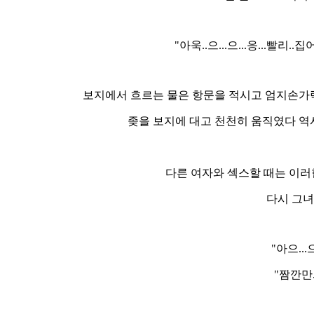
"아욱..으...으...응...빨리..집어...
보지에서 흐르는 물은 항문을 적시고 엄지손가락
좆을 보지에 대고 천천히 움직였다 역
다른 여자와 섹스할 때는 이러한
다시 그녀
"아으...으
"짬깐만..