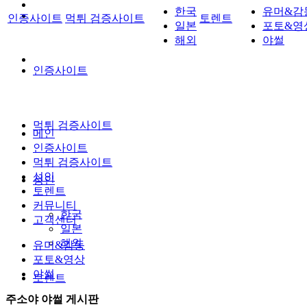
한국
유머&감
인증사이트
먹튀 검증사이트
토렌트
일본
포토&영
해외
야썰
인증사이트
먹튀 검증사이트
메인
인증사이트
먹튀 검증사이트
성인
성인
토렌트
커뮤니티
한국
고객센터
일본
해외
유머&감동
포토&영상
야썰
토렌트
주소야 야썰 게시판