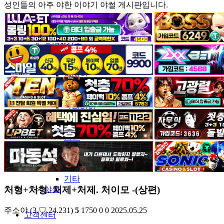
성인들의 아주 야한 이야기 야썰 게시판입니다.
커뮤니티
유머&감동
포토&영상
일반인
연예인
서양
모델
그라비아
코스프레
BJ
품번
후방주의
움짤
스포츠
기타
처형+처형. 처제+처제. 처이모 -(상편)
야썰
주소야
(3.♡.24.231)
5
1750
0
0
2025.05.25
고객센터