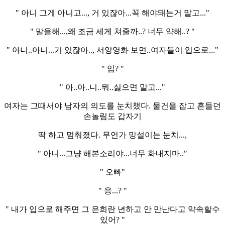
" 아니 그게 아니고..., 거 있쟎아...꼭 해야돼는거 말고..."
" 말을해...,왜 조금 세게 쳐줄까..? 너무 약해..? "
" 아니..아니...거 있쟎아.., 서양영화 보면..여자들이 입으로..."
" 입? "
" 아..아..니..뭐..싫으면 말고..."
여자는 그때서야 남자의 의도를 눈치챘다. 물건을 잡고 흔들던
손놀림도 갑자기
딱 하고 멈춰졌다. 무언가 망설이는 눈치...,
" 아니...그냥 해본소리야...너무 화내지마.."
" 오빠"
" 응...? "
" 내가 입으로 해주면 그 은희란 년하고 안 만난다고 약속할수
있어? "