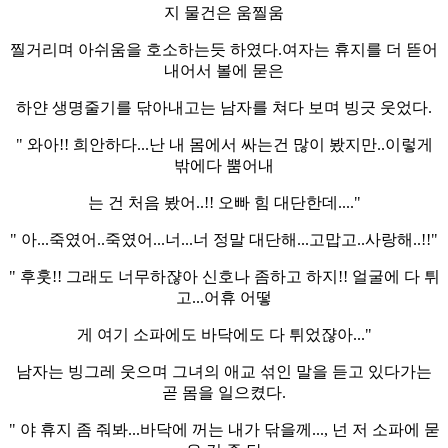
지 물건은 움찔움
찔거리며 아쉬움을 호소하는듯 하였다.여자는 휴지를 더 뜯어
내어서 볼에 묻은
하얀 생명줄기를 닦아내고는 남자를 쳐다 보며 빙긋 웃었다.
" 와아!! 희안하다...난 내 몸에서 싸는건 많이 봤지만..이렇게
밖에다 뿜어내
는 건 처음 봤어..!! 오빠 힘 대단한데...."
" 아...죽였어..죽였어...너...너 정말 대단해...고맙고..사랑해..!!"
" 후훗!! 그래도 너무하쟎아 신호나 좀하고 하지!! 얼굴에 다 튀
고...어휴 어떻
게 여기 소파에도 바닥에도 다 튀었쟎아..."
남자는 빙그레 웃으며 그녀의 애교 섞인 말을 듣고 있다가는
곧 몸을 일으켰다.
" 야 휴지 좀 줘봐...바닥에 꺼는 내가 닦을께..., 넌 저 소파에 묻