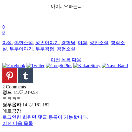
" 아이...오빠는...."
0
0
야설
,
야한소설
,
성인이야기
,
경험담
,
야썰
,
성인소설
,
창작소
설
,
부부이야기
,
부부경험
,
경험소설
이전
목록
다음
2
Comments
정드
14.♡.219.53
ㅋㅋㅋㅋ
당무옵하
14.♡.161.182
에로공감
로그인한 회원만 댓글 등록이 가능합니다.
이전
다음
목록