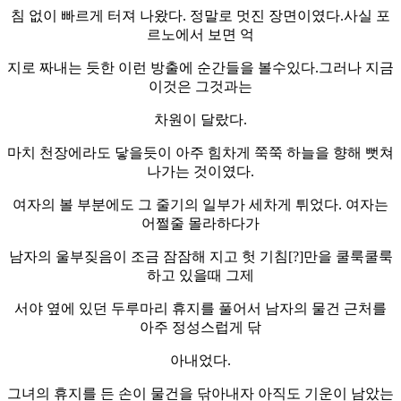
침 없이 빠르게 터져 나왔다. 정말로 멋진 장면이였다.사실 포
르노에서 보면 억
지로 짜내는 듯한 이런 방출에 순간들을 볼수있다.그러나 지금
이것은 그것과는
차원이 달랐다.
마치 천장에라도 닿을듯이 아주 힘차게 쭉쭉 하늘을 향해 뻣쳐
나가는 것이였다.
여자의 볼 부분에도 그 줄기의 일부가 세차게 튀었다. 여자는
어쩔줄 몰라하다가
남자의 울부짖음이 조금 잠잠해 지고 헛 기침[?]만을 쿨룩쿨룩
하고 있을때 그제
서야 옆에 있던 두루마리 휴지를 풀어서 남자의 물건 근처를
아주 정성스럽게 닦
아내었다.
그녀의 휴지를 든 손이 물건을 닦아내자 아직도 기운이 남았는