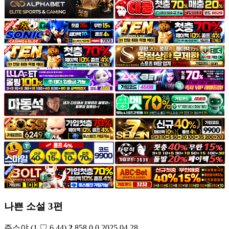
야썰
고객센터
공지&이벤트
공지
1:1문의
광고문의
나쁜 소설 3편
주소야
(1.♡.6.44)
2
858
0
0
2025.04.28