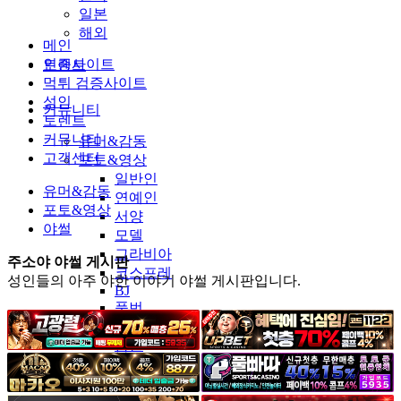
일본
해외
메인
인증사이트
토렌트
먹튀 검증사이트
성인
커뮤니티
토렌트
커뮤니티
유머&감동
고객센터
포토&영상
일반인
유머&감동
연예인
포토&영상
서양
야썰
모델
그라비아
주소야 야썰 게시판
코스프레
성인들의 아주 야한 이야기 야썰 게시판입니다.
BJ
품번
후방주의
움짤
스포츠
기타