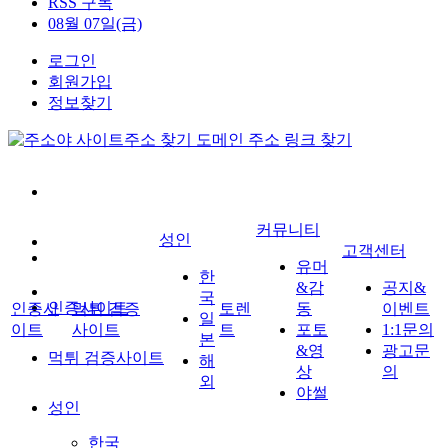
RSS 구독
08월 07일(금)
로그인
회원가입
정보찾기
커뮤니티
성인
고객센터
유머
한
&감
공지&
국
인증사이트
인증사
먹튀 검증
토렌
동
이벤트
일
이트
사이트
트
포토
1:1문의
본
&영
광고문
먹튀 검증사이트
해
상
의
외
야썰
성인
한국