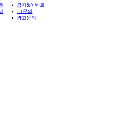
동
공지&이벤트
상
1:1문의
광고문의