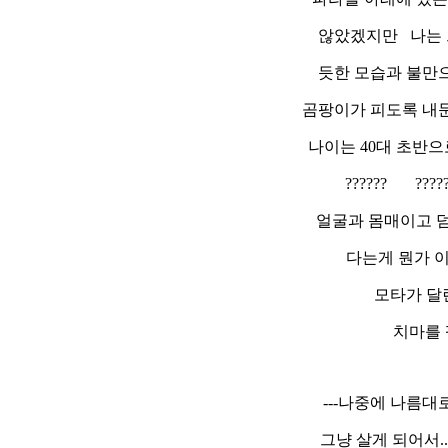
않았겠지만 나는 
듯한 모습과 불만으
곰팡이가 피도록 내둔 
나이는 40대 초반
?????? ??
얼굴과 몸매이고 
다는게 뭔가 이
모타가 달린 
치마를 펄럭
---나중에 나름대
그냥 살게 되어서..