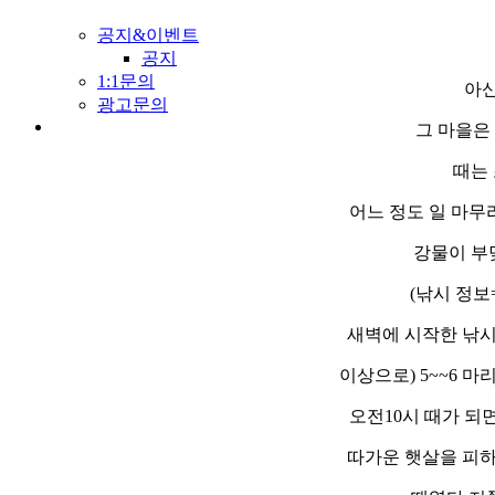
공지&이벤트
공지
1:1문의
아신
광고문의
그 마을은
때는
어느 정도 일 마무
강물이 부
(낚시 정보=
새벽에 시작한 낚시
이상으로) 5~~6 
오전10시 때가 되
따가운 햇살을 피하