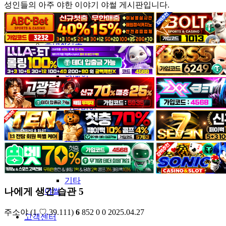
성인들의 아주 야한 이야기 야썰 게시판입니다.
커뮤니티
유머&감동
포토&영상
일반인
연예인
서양
모델
그라비아
코스프레
BJ
품번
후방주의
움짤
스포츠
기타
나에게 생긴 습관 5
야썰
주소야
(1.♡.39.111)
6
852
0
0
2025.04.27
고객센터