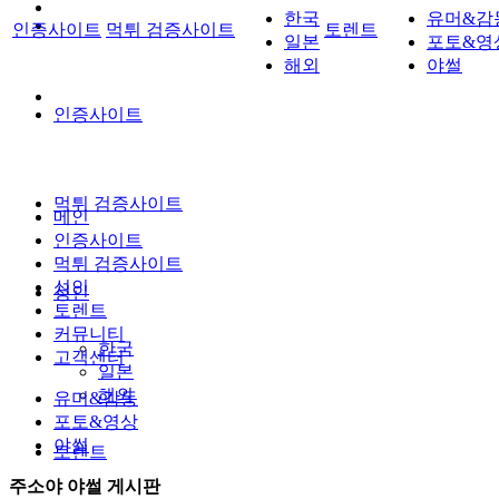
한국
유머&감
인증사이트
먹튀 검증사이트
토렌트
일본
포토&영
해외
야썰
인증사이트
먹튀 검증사이트
메인
인증사이트
먹튀 검증사이트
성인
성인
토렌트
커뮤니티
한국
고객센터
일본
해외
유머&감동
포토&영상
야썰
토렌트
주소야 야썰 게시판