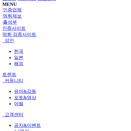
MENU
인증업체
먹튀제보
출석부
인증사이트
먹튀 검증사이트
성인
한국
일본
해외
토렌트
커뮤니티
유머&감동
포토&영상
야썰
고객센터
공지&이벤트