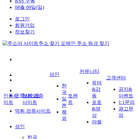
RSS 구독
08월 09일(일)
로그인
회원가입
정보찾기
커뮤니티
성인
고객센터
유머
한
&감
공지&
국
인증사이트
인증사
먹튀 검증
토렌
동
이벤트
일
이트
사이트
트
포토
1:1문의
본
&영
광고문
먹튀 검증사이트
해
상
의
외
야썰
성인
한국