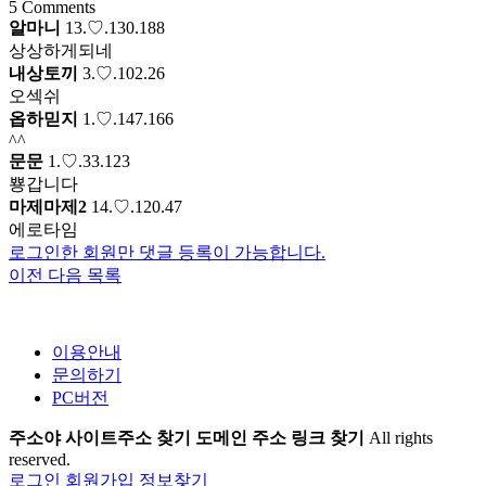
5
Comments
알마니
13.♡.130.188
상상하게되네
내상토끼
3.♡.102.26
오섹쉬
옵하믿지
1.♡.147.166
^^
문문
1.♡.33.123
뿅갑니다
마제마제2
14.♡.120.47
에로타임
로그인한 회원만 댓글 등록이 가능합니다.
이전
다음
목록
이용안내
문의하기
PC버전
주소야 사이트주소 찾기 도메인 주소 링크 찾기
All rights
reserved.
로그인
회원가입
정보찾기