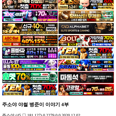
야썰
고객센터
공지&이벤트
공지
1:1문의
광고문의
주소야 야썰 병준이 이야기 4부
주소야
(45.♡.181.127)
0
2279
0
0
2020.12.02