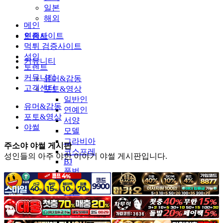
일본
해외
메인
인증사이트
토렌트
먹튀 검증사이트
성인
커뮤니티
토렌트
커뮤니티
유머&감동
고객센터
포토&영상
일반인
유머&감동
연예인
포토&영상
서양
야썰
모델
그라비아
주소야 야썰 게시판
코스프레
성인들의 아주 야한 이야기 야썰 게시판입니다.
BJ
품번
후방주의
움짤
스포츠
기타