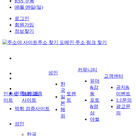
RSS 구독
08월 09일(일)
로그인
회원가입
정보찾기
커뮤니티
성인
고객센터
유머
한
&감
공지&
국
인증사이트
인증사
먹튀 검증
토렌
동
이벤트
일
이트
사이트
트
포토
1:1문의
본
&영
광고문
먹튀 검증사이트
해
상
의
외
야썰
성인
한국