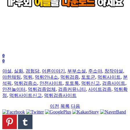
0
0
야설
,
실화
,
경험담
,
어른이야기
,
부부소설
,
주소야
,
창작야설
,
야한채팅
,
먹튀
,
먹튀안내소
,
먹튀검증
,
토토군
,
먹튀사이트
,
분
석픽
,
먹튀검증소
,
안전사이트
,
토토톡
,
먹튀신고
,
검증사이트
,
안전놀이터
,
먹튀검증업체
,
검증커뮤니티
,
사이트검증
,
먹튀확
정
,
먹튀사이트신고
,
먹튀검증사이트
이전
목록
다음