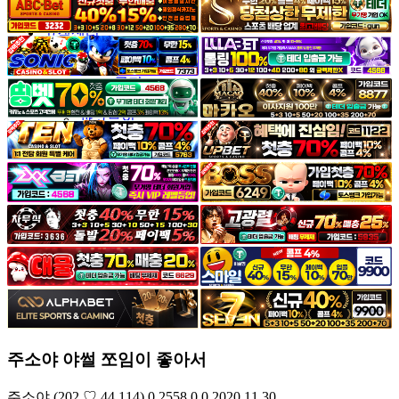
야썰
고객센터
공지&이벤트
공지
1:1문의
광고문의
주소야 야썰 쪼임이 좋아서
주소야
(202.♡.44.114)
0
2558
0
0
2020.11.30