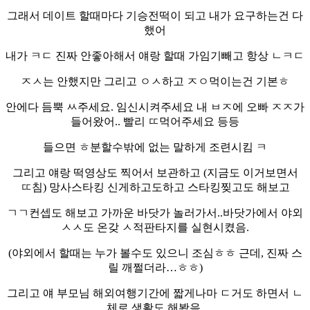
그래서 데이트 할때마다 기승전떡이 되고 내가 요구하는건 다
했어
내가 ㅋㄷ 진짜 안좋아해서 얘랑 할때 가임기빼고 항상 ㄴㅋㄷ
ㅈㅅ는 안했지만 그리고 ㅇㅅ하고 ㅈㅇ먹이는건 기본ㅎ
안에다 듬뿍 ㅆ주세요. 임신시켜주세요 내 ㅂㅈ에 오빠 ㅈㅈ가
들어왔어.. 빨리 ㄸ먹어주세요 등등
들으면 ㅎ분할수밖에 없는 말하게 조련시킴 ㅋ
그리고 얘랑 떡영상도 찍어서 보관하고 (지금도 이거보면서
ㄸ침) 망사스타킹 신게하고도하고 스타킹찢고도 해보고
ㄱㄱ컨셉도 해보고 가까운 바닷가 놀러가서..바닷가에서 야외
ㅅㅅ도 온갖 ㅅ적판타지를 실현시켰음.
(야외에서 할때는 누가 볼수도 있으니 조심ㅎㅎ 근데, 진짜 스
릴 깨쩔더라…ㅎㅎ)
그리고 얘 부모님 해외여행기간에 짧게나마 ㄷ거도 하면서 ㄴ
체로 생활도 해봤음.