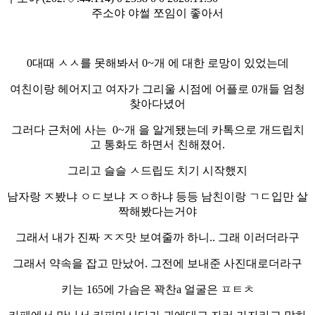
주소야 야썰 쪼임이 좋아서
0대때 ㅅㅅ를 못해봐서 0~개 에 대한 로망이 있었는데
여친이랑 헤어지고 여자가 그리울 시점에 어플로 0개들 엄청
찾아다녔어
그러다 근처에 사는 0~개 을 알게됐는데 카톡으로 개드립치
고 통화도 하면서 친해졌어.
그리고 슬슬 ㅅ드립도 치기 시작했지
남자랑 ㅈ봤냐 ㅇㄷ보냐 ㅈㅇ하냐 등등 남친이랑 ㄱㄷ입만 살
짝해봤다는거야
그래서 내가 진짜 ㅈㅈ맛 보여줄까 하니.. 그래 이러더라구
그래서 약속을 잡고 만났어. 그전에 보내준 사진대로더라구
키는 165에 가슴은 꽉찬a 얼굴은 ㅍㅌㅊ