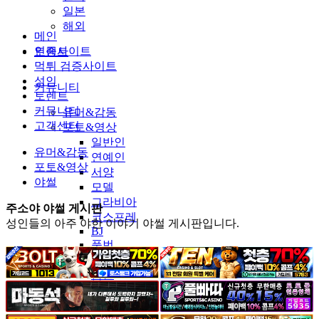
일본
해외
메인
인증사이트
토렌트
먹튀 검증사이트
성인
커뮤니티
토렌트
커뮤니티
유머&감동
고객센터
포토&영상
일반인
유머&감동
연예인
포토&영상
서양
야썰
모델
그라비아
주소야 야썰 게시판
코스프레
성인들의 아주 야한 이야기 야썰 게시판입니다.
BJ
품번
후방주의
움짤
스포츠
기타