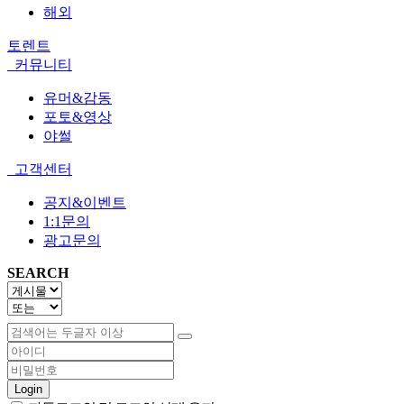
해외
토렌트
커뮤니티
유머&감동
포토&영상
야썰
고객센터
공지&이벤트
1:1문의
광고문의
SEARCH
Login