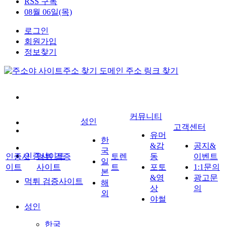
RSS 구독
08월 06일(목)
로그인
회원가입
정보찾기
커뮤니티
성인
고객센터
유머
한
&감
공지&
국
인증사이트
인증사
먹튀 검증
토렌
동
이벤트
일
이트
사이트
트
포토
1:1문의
본
&영
광고문
먹튀 검증사이트
해
상
의
외
야썰
성인
한국