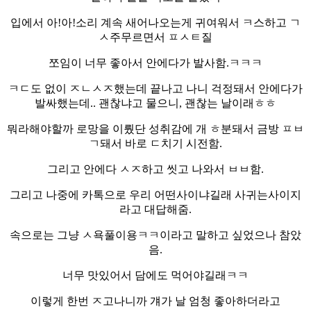
입에서 아!아!소리 계속 새어나오는게 귀여워서 ㅋ스하고 ㄱ
ㅅ주무르면서 ㅍㅅㅌ질
쪼임이 너무 좋아서 안에다가 발사함.ㅋㅋㅋ
ㅋㄷ도 없이 ㅈㄴㅅㅈ했는데 끝나고 나니 걱정돼서 안에다가
발싸했는데.. 괜찮냐고 물으니, 괜찮는 날이래ㅎㅎ
뭐라해야할까 로망을 이뤘단 성취감에 개 ㅎ분돼서 금방 ㅍㅂ
ㄱ돼서 바로 ㄷ치기 시전함.
그리고 안에다 ㅅㅈ하고 씻고 나와서 ㅂㅂ함.
그리고 나중에 카톡으로 우리 어떤사이냐길래 사귀는사이지
라고 대답해줌.
속으로는 그냥 ㅅ욕풀이용ㅋㅋ이라고 말하고 싶었으나 참았
음.
너무 맛있어서 담에도 먹어야길래ㅋㅋ
이렇게 한번 ㅈ고나니까 걔가 날 엄청 좋아하더라고