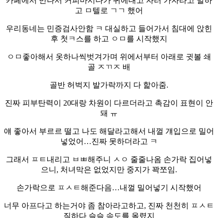
카페에서 만나서 커피마시다가 귀에대고 자러 가자라고 말하
고 ㅁ텔로 ㄱㄱ 했어
우리동네는 민증검사안함 ㅋ 대실하고 들어가서 침대에 앉힌
후 첫ㅋ스를 하고 ㅇㅁ를 시작했지
ㅇㅁ좋아해서 옷하나씩벗겨가며 위에서부터 아래로 귓볼 쇄
골 ㅈㄲㅈ 배
골반 허벅지 발가락까지 다 핥아줌.
진짜 피부탄력이 20대랑 차원이 다르더라고 촉감이 표현이 안
돼 ㅠ
얘 좋아서 부르르 떨고 나도 해달라고해서 내껄 걔입으로 밀어
넣었어…진짜 못하더라고 ㅋ
그래서 ㅍㅌ내리고 ㅂㅃ해주니 ㅅㅇ 줄줄나옴 손가락 집어넣
으니, 처녀막은 없었지만 중지가 꽉쪼임.
손가락으로 ㅍㅅㅌ해준다음…내껄 밀어넣기 시작했어
너무 아프다고 하는거야 좀 참아라고하고, 진짜 천천히 ㅍㅅㅌ
질하다 슬슬 속도를 올렸지