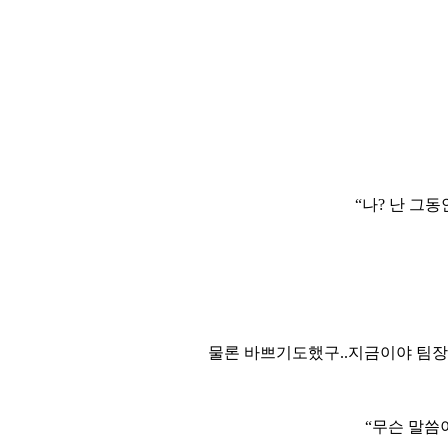
“나? 난 
물론 바쁘기도했구..지금이야 팀
“무슨 말씀