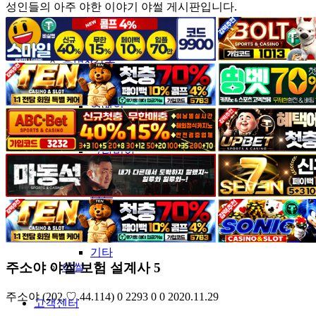
성인들의 아주 야한 이야기 야썰 게시판입니다.
커뮤니티
유머&감동
포토&영상
일반인
연예인
서양
모델
그라비아
코스프레
BJ
품번
후방주의
움짤
스포츠
기타
주소야 야썰 보험 설계사 5
야썰
주소야
(202.♡.44.114)
0
2293
0
0
2020.11.29
고객센터