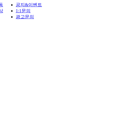
동
공지&이벤트
상
1:1문의
광고문의