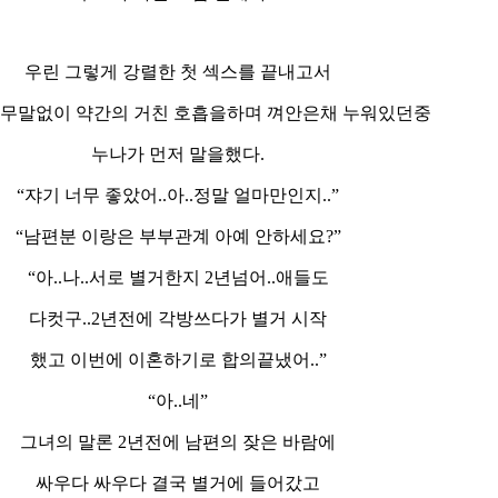
우린 그렇게 강렬한 첫 섹스를 끝내고서
아무말없이 약간의 거친 호흡을하며 껴안은채 누워있던중
누나가 먼저 말을했다.
“쟈기 너무 좋았어..아..정말 얼마만인지..”
“남편분 이랑은 부부관계 아예 안하세요?”
“아..나..서로 별거한지 2년넘어..애들도
다컷구..2년전에 각방쓰다가 별거 시작
했고 이번에 이혼하기로 합의끝냈어..”
“아..네”
그녀의 말론 2년전에 남편의 잦은 바람에
싸우다 싸우다 결국 별거에 들어갔고