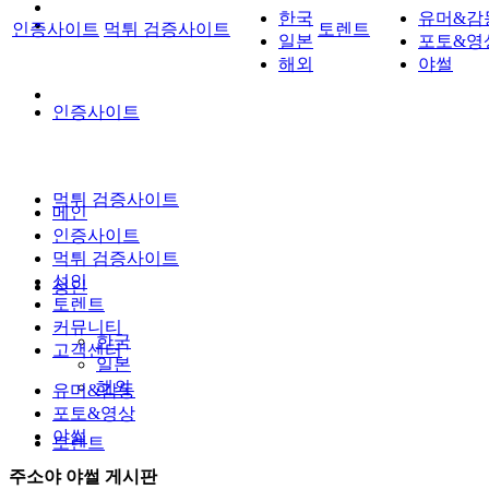
한국
유머&감
인증사이트
먹튀 검증사이트
토렌트
일본
포토&영
해외
야썰
인증사이트
먹튀 검증사이트
메인
인증사이트
먹튀 검증사이트
성인
성인
토렌트
커뮤니티
한국
고객센터
일본
해외
유머&감동
포토&영상
야썰
토렌트
주소야 야썰 게시판