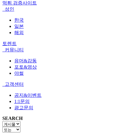
먹튀 검증사이트
성인
한국
일본
해외
토렌트
커뮤니티
유머&감동
포토&영상
야썰
고객센터
공지&이벤트
1:1문의
광고문의
SEARCH