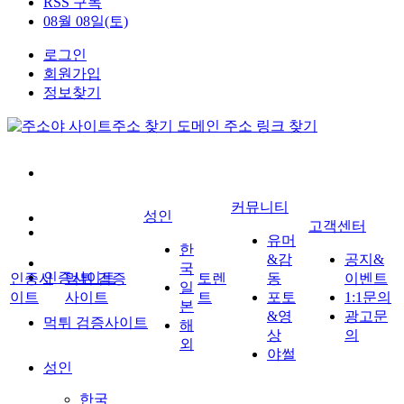
RSS 구독
08월 08일(토)
로그인
회원가입
정보찾기
커뮤니티
성인
고객센터
유머
한
&감
공지&
국
인증사이트
인증사
먹튀 검증
토렌
동
이벤트
일
이트
사이트
트
포토
1:1문의
본
&영
광고문
먹튀 검증사이트
해
상
의
외
야썰
성인
한국