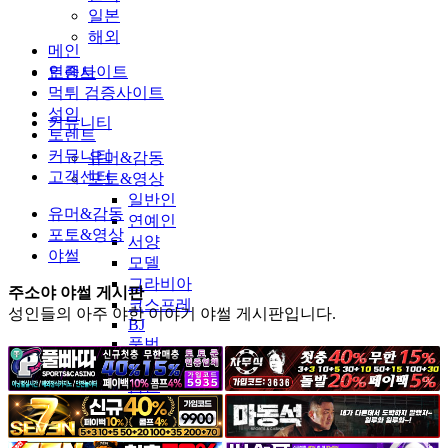
일본
해외
메인
인증사이트
토렌트
먹튀 검증사이트
성인
커뮤니티
토렌트
커뮤니티
유머&감동
고객센터
포토&영상
일반인
유머&감동
연예인
포토&영상
서양
야썰
모델
그라비아
주소야 야썰 게시판
코스프레
성인들의 아주 야한 이야기 야썰 게시판입니다.
BJ
품번
후방주의
움짤
스포츠
기타