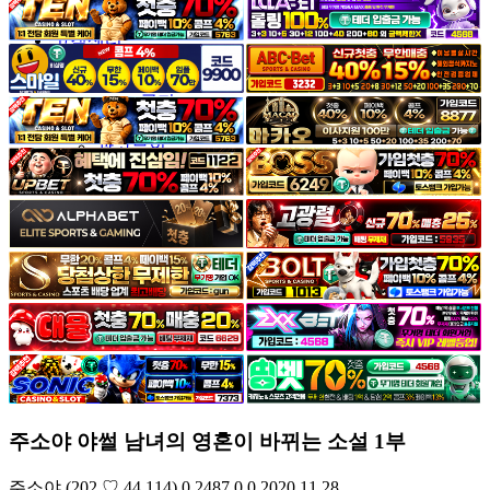
야썰
고객센터
공지&이벤트
공지
1:1문의
광고문의
주소야 야썰 남녀의 영혼이 바뀌는 소설 1부
주소야
(202.♡.44.114)
0
2487
0
0
2020.11.28