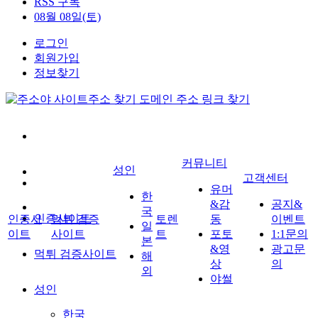
RSS 구독
08월 08일(토)
로그인
회원가입
정보찾기
커뮤니티
성인
고객센터
유머
한
&감
공지&
국
인증사이트
인증사
먹튀 검증
토렌
동
이벤트
일
이트
사이트
트
포토
1:1문의
본
&영
광고문
먹튀 검증사이트
해
상
의
외
야썰
성인
한국