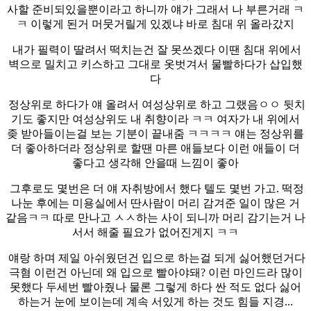
사할 준비되있을뿐이라고 하니까 얘가 그래서 나 부른거래 ㅋ
ㅋ 이렇게 된거 머뭇거릴게 있겠냐 바로 침대 위 올라갔지
내가 필력이 딸려서 떡치는건 잘 못쓰겠다 이땐 침대 위에서
벽으로 밀치고 키스하고 그대로 옷벗겨서 물빨하다가 삽입했
다
정상위로 하다가 얘 올려서 여성상위로 하고 그랬음ㅇㅇ 뒷치
기도 좋지만 여성상위도 내 취향이라 ㅋㅋ 여자가 내 위에서
좆 받아들이는걸 보는 기분이 끝내줌 ㅋㅋㅋㅋ 얘는 정상위를
더 좋아하더라 정상위로 할땐 마른 애들보다 이런 애들이 더
좋다고 생각해 안을때 느낌이 좋아
그후로도 몇번은 더 얘 자취방에서 했다 텔도 몇번 가고. 떡정
나눈 후에는 미용실에서 딴사람이 머리 감겨준 일이 많은 거
같음ㅋㅋ 따로 만나고 ㅅㅅ하는 사이 되니까 머리 감기는거 나
서서 해줄 필요가 없어진게지 ㅋㅋ
얘랑 하며 제일 아쉬웠던건 입으로 하는걸 되게 싫어했던거다
극혐 이런건 아닌데 왜 입으로 빨아야돼? 이런 마인드라 많이
못했다 두세번 빨아줬나 물론 그렇게 하다 싼 적도 없다 싫어
하는거 눈에 보이는데 계속 서있게 하는 것도 힘들 지경...