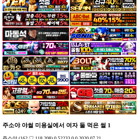
야썰
고객센터
공지&이벤트
공지
1:1문의
광고문의
주소야 야썰 미용실에서 여자 둘 먹은 썰 1
주소야
(162.♡.118.208)
0
52233
0
0
2020.07.21