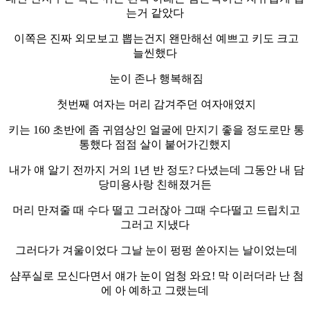
는거 같았다
이쪽은 진짜 외모보고 뽑는건지 왠만해선 예쁘고 키도 크고
늘씬했다
눈이 존나 행복해짐
첫번째 여자는 머리 감겨주던 여자애였지
키는 160 초반에 좀 귀염상인 얼굴에 만지기 좋을 정도로만 통
통했다 점점 살이 붙어가긴했지
내가 얘 알기 전까지 거의 1년 반 정도? 다녔는데 그동안 내 담
당미용사랑 친해졌거든
머리 만져줄 때 수다 떨고 그러잖아 그때 수다떨고 드립치고
그러고 지냈다
그러다가 겨울이었다 그날 눈이 펑펑 쏟아지는 날이었는데
샴푸실로 모신다면서 얘가 눈이 엄청 와요! 막 이러더라 난 첨
에 아 예하고 그랬는데