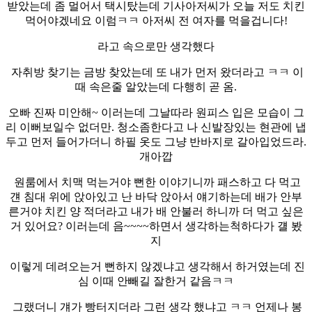
받았는데 좀 멀어서 택시탔는데 기사아저씨가 오늘 저도 치킨
먹어야겠네요 이럼ㅋㅋ 아저씨 전 여자를 먹을겁니다!
라고 속으로만 생각했다
자취방 찾기는 금방 찾았는데 또 내가 먼저 왔더라고 ㅋㅋ 이
때 속은줄 알았는데 다행히 곧 옴.
오빠 진짜 미안해~ 이러는데 그날따라 원피스 입은 모습이 그
리 이뻐보일수 없더만. 청소좀한다고 나 신발장있는 현관에 냅
두고 먼저 들어가더니 하필 옷도 그냥 반바지로 갈아입었드라.
개아깝
원룸에서 치맥 먹는거야 뻔한 이야기니까 패스하고 다 먹고
걘 침대 위에 앉아있고 난 바닥 앉아서 얘기하는데 배가 안부
른거야 치킨 양 적더라고 내가 배 안불러 하니까 더 먹고 싶은
거 있어요? 이러는데 음~~~~하면서 생각하는척하다가 걜 봤
지
이렇게 데려오는거 뻔하지 않겠냐고 생각해서 하거였는데 진
심 이때 안빼길 잘한거 같음ㅋㅋ
그랬더니 걔가 빵터지더라 그런 생각 했냐고 ㅋㅋ 언제나 봉