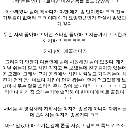
나랑 듣는 양이 다르더만 미친년놈들 썰도 많았음ㅋㅋ
이주째였나 밤에 톡하다가 야한 얘기 좀 던져봤다 ㅋㅋ 전혀
거부감이 없더라 ㅋㅋ 이때 얘가 요망한년인거 확실히 알았던
거 같다
무슨 자세 좋아하고 어떤 스타일 좋아하고 지금까지 ㅅㅅ한거
얘기하고 ㅋㅋㅋㅋㅋ
진짜 밤에 개꼴리더라
그러다가 언젠가 여름인데 밤에 시원해진 날이 있었다. 걔가
이날 쉬는거 알고 치킨 먹자고 톡 보냈는데 친구들이랑 있는데
곧 오겠데 그래서 근처 공원에서 치킨 시켜놓고 기다리는데 치
킨이 먼저 옴;; 너보다 치킨이 먼저 왔는데 먼저 먹고있을게 보
냈더니 우는 얼굴 스티커 존나 많이 보내더라 ㅋㅋㅋㅋㅋㅋ 그
러더니 자기 집 오래는거야 솔직히 이 한마디에 바로 꼴렸다
ㅋㅋㅋ
너네들 꼭 명심해라 자취하는 여자가 좋은게 아니다 자취하는
데 초대하는 여자가 좋은거다 ㅋㅋ
바로 알겠다 하고 가는길에 콘돔 사갖고 감ㅋㅋ 톡으로 주소