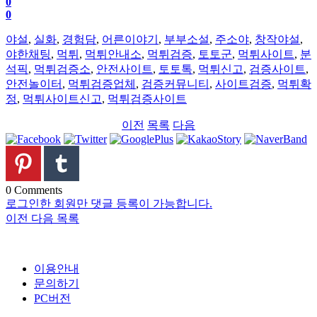
0
0
야설
,
실화
,
경험담
,
어른이야기
,
부부소설
,
주소야
,
창작야설
,
야한채팅
,
먹튀
,
먹튀안내소
,
먹튀검증
,
토토군
,
먹튀사이트
,
분
석픽
,
먹튀검증소
,
안전사이트
,
토토톡
,
먹튀신고
,
검증사이트
,
안전놀이터
,
먹튀검증업체
,
검증커뮤니티
,
사이트검증
,
먹튀확
정
,
먹튀사이트신고
,
먹튀검증사이트
이전
목록
다음
0
Comments
로그인한 회원만 댓글 등록이 가능합니다.
이전
다음
목록
이용안내
문의하기
PC버전