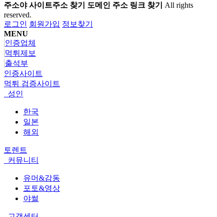
주소야 사이트주소 찾기 도메인 주소 링크 찾기
All rights
reserved.
로그인
회원가입
정보찾기
MENU
인증업체
먹튀제보
출석부
인증사이트
먹튀 검증사이트
성인
한국
일본
해외
토렌트
커뮤니티
유머&감동
포토&영상
야썰
고객센터