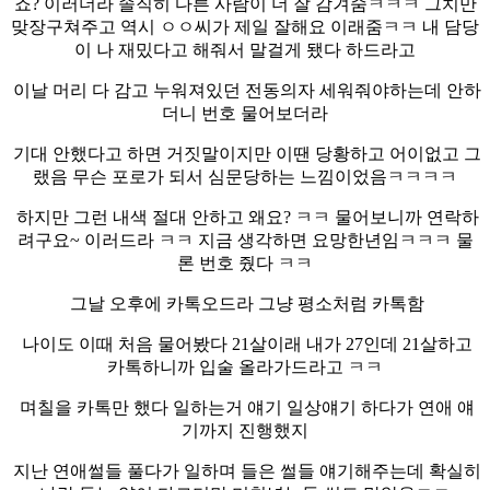
죠? 이러더라 솔직히 다른 사람이 더 잘 감겨줌ㅋㅋㅋ 그치만
맞장구쳐주고 역시 ㅇㅇ씨가 제일 잘해요 이래줌ㅋㅋ 내 담당
이 나 재밌다고 해줘서 말걸게 됐다 하드라고
이날 머리 다 감고 누워져있던 전동의자 세워줘야하는데 안하
더니 번호 물어보더라
기대 안했다고 하면 거짓말이지만 이땐 당황하고 어이없고 그
랬음 무슨 포로가 되서 심문당하는 느낌이었음ㅋㅋㅋㅋ
하지만 그런 내색 절대 안하고 왜요? ㅋㅋ 물어보니까 연락하
려구요~ 이러드라 ㅋㅋ 지금 생각하면 요망한년임ㅋㅋㅋ 물
론 번호 줬다 ㅋㅋ
그날 오후에 카톡오드라 그냥 평소처럼 카톡함
나이도 이때 처음 물어봤다 21살이래 내가 27인데 21살하고
카톡하니까 입술 올라가드라고 ㅋㅋ
며칠을 카톡만 했다 일하는거 얘기 일상얘기 하다가 연애 얘
기까지 진행했지
지난 연애썰들 풀다가 일하며 들은 썰들 얘기해주는데 확실히