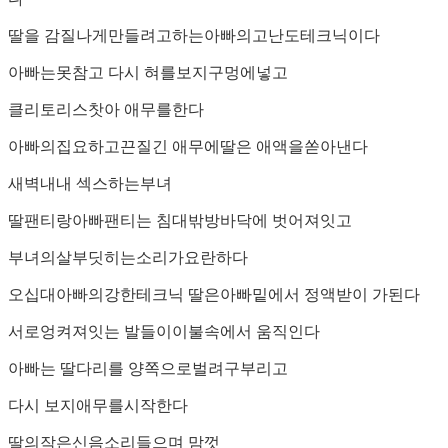
딸을 감질나게만들려고하는아빠의고난도테크닉이다
아빠는못참고 다시 혀를보지구멍에넣고
클리토리스찻아 애무를한다
아빠의집요하고끈질긴 애무에딸은 애액을쏟아낸다
새벽내내 섹스하는부녀
딸팬티랑아빠팬티는 침대밖방바닥에 벗어져잇고
부녀의살부딧히는소리가요란하다
오십대아빠의강한테크닉 딸은아빠밑에서 정액받이 가된다
서로엉켜져잇는 발들이이불속에서 움직인다
아빠는 딸다리를 양쪽으로벌려구부리고
다시 보지애무를시작한다
딸의작은신음소리들으며 맘껏