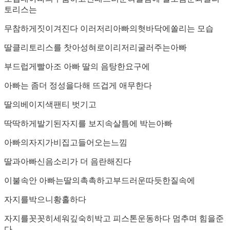
토리스는
무참하게짓이겨진다 이러저리아빠의혓바닥에쏠리는 모습
딸클리토리스를 찻아성혀로이리저리굴러주는아빠
부드럽게빨아조 아빠 딸의 음탕한요구에
아빠는 좀더 정성을다해 뜨겁게 애무한다
딸의베이지색팬티 벗기고
딱딱하게발기된자지를 보지속살틈에 박는아빠
아빠의자지가비집고들어오는느낌
딸과아빠신음소리가 더 음란해진다
이불속안 아빠는딸의촉촉하고부드러운따듯한질속에
자지를박으니황홀하다
자지를꼿꼿히세워깊숙히박고 피스톤운동하다 멈추며 힘을준
다