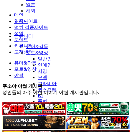
일본
해외
메인
인증사이트
토렌트
먹튀 검증사이트
성인
커뮤니티
토렌트
커뮤니티
유머&감동
고객센터
포토&영상
일반인
유머&감동
연예인
포토&영상
서양
야썰
모델
그라비아
주소야 야썰 게시판
코스프레
성인들의 아주 야한 이야기 야썰 게시판입니다.
BJ
품번
후방주의
움짤
스포츠
기타