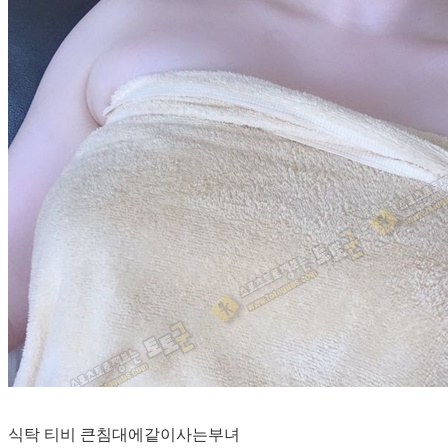
식탁 티비 큰침대에같이사는부녀