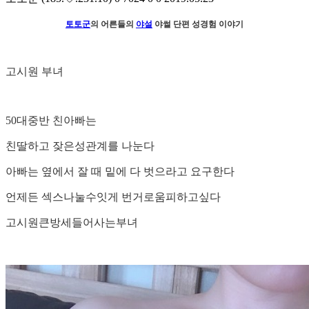
토토군
의 어른들의
야설
야썰 단편 성경험 이야기
고시원 부녀
50대중반 친아빠는
친딸하고 잦은성관계를 나눈다
아빠는 옆에서 잘 때 밑에 다 벗으라고 요구한다
언제든 섹스나눌수잇게 번거로움피하고싶다
고시원큰방세들어사는부녀