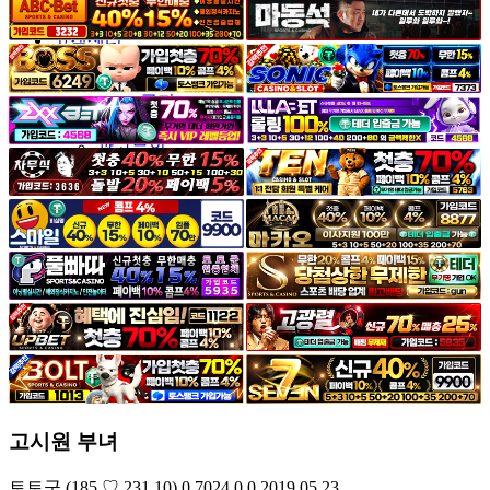
야썰
고객센터
공지&이벤트
공지
1:1문의
광고문의
고시원 부녀
토토군
(185.♡.231.10)
0
7024
0
0
2019.05.23