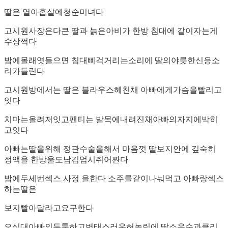
딸은 열아홉살에청순미녀다
고시원사장은다큰 딸과 늙은아비가 한방 침대에 같이자는게
수상쩍다
밤에몰래엿들으면 침대삐걱거리는소리에 딸의야릇한신응소
리가들린다
고시원방에서는 딸은 블라우스헤친채 아빠에게가슴을빨리고
잇다
치마는올려저잇고팬티는 발목에내려진채아빠의자지에박히
고잇다
아빠는딸을위해 정관수술을해서 마음껏 딸보지안에 깊숙히
정액을 한방울도남김업시쥐어짠다
밤에두세번섹스 사정 을한다 소주를같이나눠먹고 아빠랑섹스
하는딸은
보지빨아달라고요구한다
오십대아빠의두툼하고변태스러운혀놀림에 딸소음순과클리