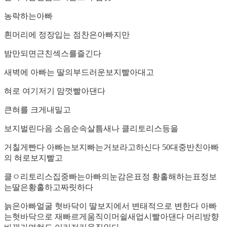
농락하는아빠
흰머리에 정장입는 점찬은아빠지만
밤만되면근친섹스를즐긴다
새벽에 아빠는 딸의부드러운보지빨아대고
혀로 여기저기 맘껏빨아댄다
큰혀를 크게내밀고
보지벌린다음 소음순속살틈새나 클리토리스등을
거칠게빤다 아빠는보지빠는거보라고하신다 50대중반친아빠
의 혀로보지빨고
클ㅇ리토리스집중빠는아빠의눈감은표정 황홀해하는표정보
는딸은황홀하고짜릿하다
늙은아빠얼굴 혓바닥이 딸보지에서 변태적으로 변한다 아빠
는혓바닥으로 재빠르게움직이머쉴새업시빨아댄다 머리방향