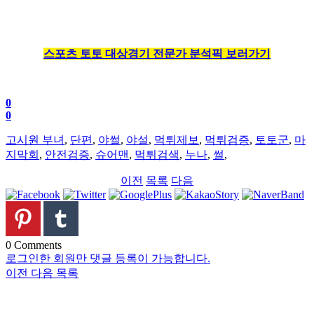
스포츠 토토 대상경기 전문가 분석픽 보러가기
0
0
고시원 부녀
,
단편
,
야썰
,
야설
,
먹튀제보
,
먹튀검증
,
토토군
,
마
지막회
,
안전검증
,
슈어맨
,
먹튀검색
,
누나
,
썰
,
이전
목록
다음
0
Comments
로그인한 회원만 댓글 등록이 가능합니다.
이전
다음
목록