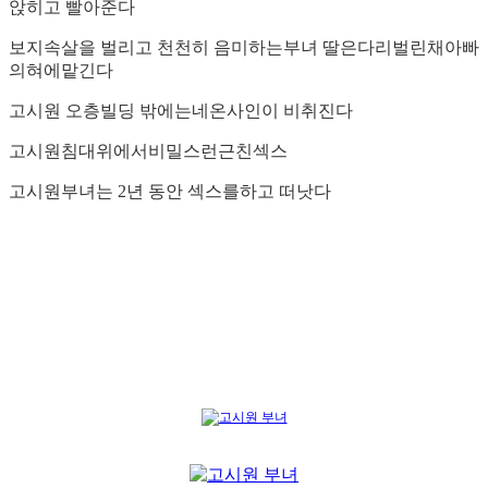
앉히고 빨아준다
보지속살을 벌리고 천천히 음미하는부녀 딸은다리벌린채아빠
의혀에맡긴다
고시원 오층빌딩 밖에는네온사인이 비취진다
고시원침대위에서비밀스런근친섹스
고시원부녀는 2년 동안 섹스를하고 떠낫다