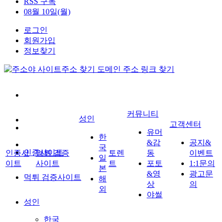
RSS 구독
08월 10일(월)
로그인
회원가입
정보찾기
커뮤니티
성인
고객센터
유머
한
&감
공지&
국
인증사이트
인증사
먹튀 검증
토렌
동
이벤트
일
이트
사이트
트
포토
1:1문의
본
&영
광고문
먹튀 검증사이트
해
상
의
외
야썰
성인
한국