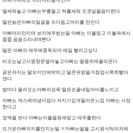
바뀌가며혀도 이리저리움직인다
딸세워놓고 아빠는무릎꿇고 혀를세워 조갯살을음미한다
딸은늙은아빠의얼굴을 쓰다듬고머리를 만진다
아빠머리만지며 보지애무받는딸 아빠는 이불덮고 이불속에서
쭙쭙 음음소리내며빤다
딸은 아빠의 애무에중독되어 매일 빨리고싶다
비오는날고시원창문열어놓고아빠는 딸몸위에올라온다
굵은자지는 딸보지안에박히고 딸큰유방을거침업시쪽쬐빨아
댄다
밤마다 올라오는아빠의성욕 딸은손을내밀어비를느끼고
아빠는 섹스에여념이업다 자지가깊게들어온느낌 아빠는 사정
한다고
정액을 싼다 아빠는이불을등에덮고 애무를한다
뜨거운아빠자지를만지는딸 ㅈ아빠는딸을 고시원식탁의자에