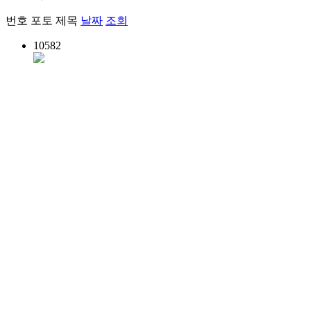
번호
포토
제목
날짜
조회
10582