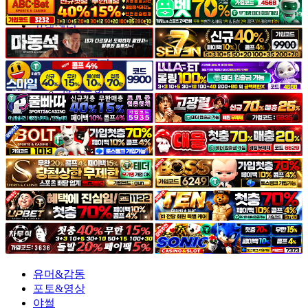
야썰
고객센터
공지&이벤트
공지
1:1문의
광고문의
유머&감동
포토&영상
야썰