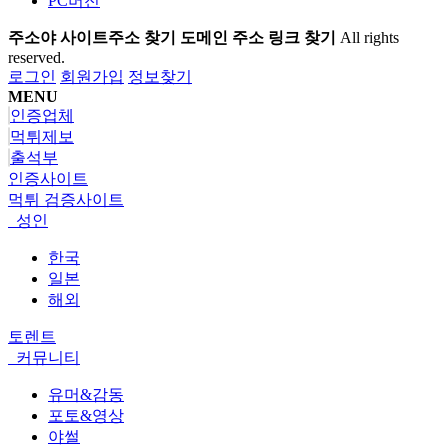
PC버전
주소야 사이트주소 찾기 도메인 주소 링크 찾기
All rights
reserved.
로그인
회원가입
정보찾기
MENU
인증업체
먹튀제보
출석부
인증사이트
먹튀 검증사이트
성인
한국
일본
해외
토렌트
커뮤니티
유머&감동
포토&영상
야썰