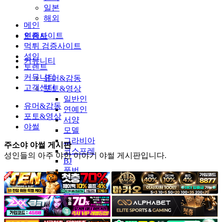
일본
해외
메인
인증사이트
토렌트
먹튀 검증사이트
성인
커뮤니티
토렌트
커뮤니티
유머&감동
고객센터
포토&영상
일반인
유머&감동
연예인
포토&영상
서양
야썰
모델
그라비아
주소야 야썰 게시판
코스프레
성인들의 아주 야한 이야기 야썰 게시판입니다.
BJ
품번
후방주의
움짤
스포츠
기타