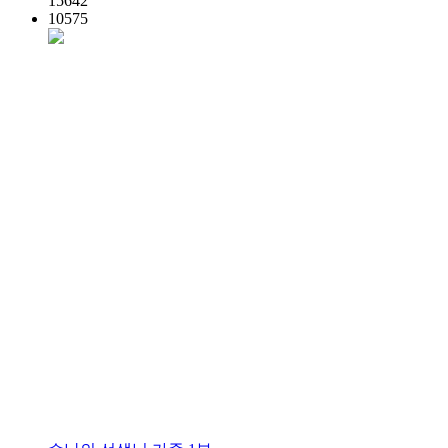
15642
10575