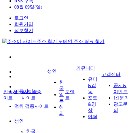
RSS 구독
08월 09일(일)
로그인
회원가입
정보찾기
커뮤니티
성인
고객센터
유머
한
&감
공지&
국
인증사이트
인증사
먹튀 검증
토렌
동
이벤트
일
이트
사이트
트
포토
1:1문의
본
&영
광고문
먹튀 검증사이트
해
상
의
외
야썰
성인
한국