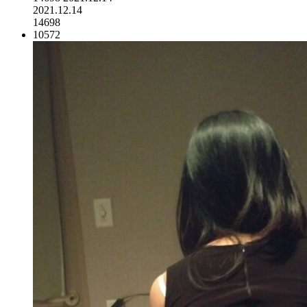
2021.12.14
14698
10572