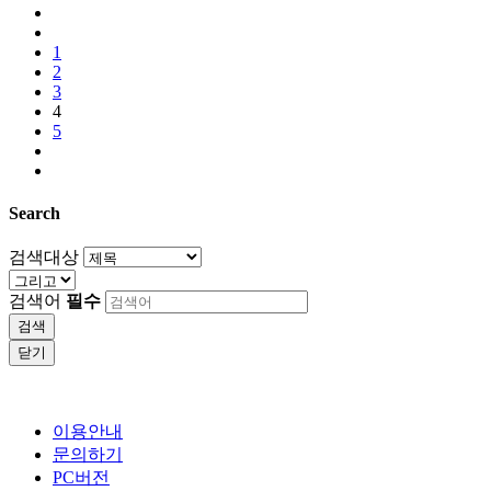
1
2
3
4
5
Search
검색대상
검색어
필수
검색
닫기
이용안내
문의하기
PC버전