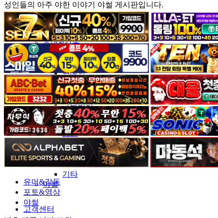
성인들의 아주 야한 이야기 야썰 게시판입니다.
커뮤니티
유머&감동
포토&영상
일반인
연예인
서양
모델
그라비아
코스프레
BJ
품번
후방주의
움짤
스포츠
기타
유머&감동
야썰
포토&영상
야썰
고객센터