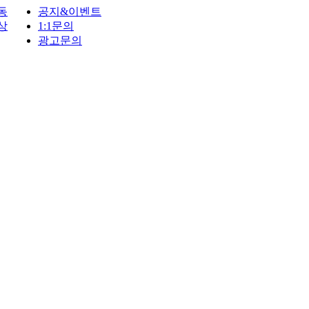
동
공지&이벤트
상
1:1문의
광고문의