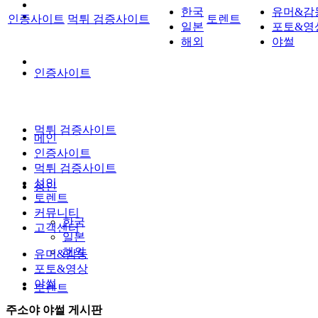
한국
유머&감
인증사이트
먹튀 검증사이트
토렌트
일본
포토&영
해외
야썰
인증사이트
먹튀 검증사이트
메인
인증사이트
먹튀 검증사이트
성인
성인
토렌트
커뮤니티
한국
고객센터
일본
해외
유머&감동
포토&영상
야썰
토렌트
주소야 야썰 게시판