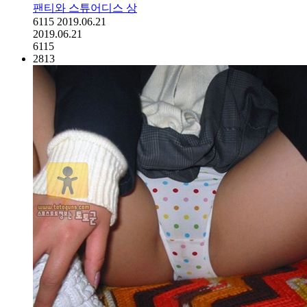
팬티와 스튜어디스 상
6115
2019.06.21
2019.06.21
6115
2813