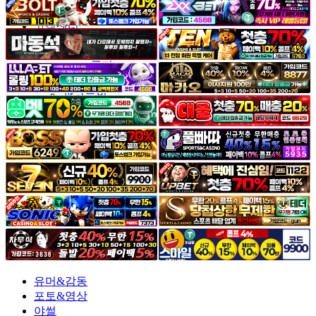
야썰
고객센터
공지&이벤트
공지
1:1문의
광고문의
유머&감동
포토&영상
야썰