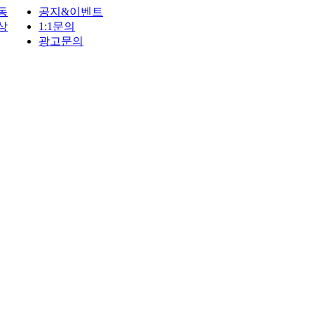
동
공지&이벤트
상
1:1문의
광고문의