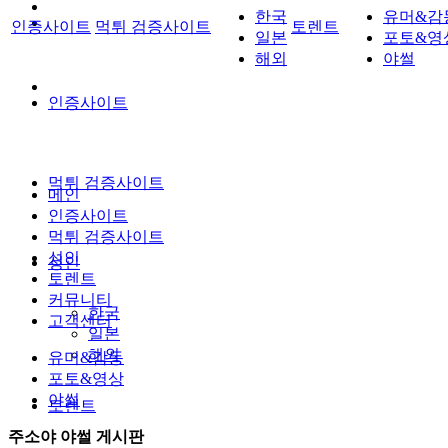
한국
유머&감
인증사이트
먹튀 검증사이트
토렌트
일본
포토&영
해외
야썰
인증사이트
먹튀 검증사이트
메인
인증사이트
먹튀 검증사이트
성인
성인
토렌트
커뮤니티
한국
고객센터
일본
해외
유머&감동
포토&영상
야썰
토렌트
주소야 야썰 게시판