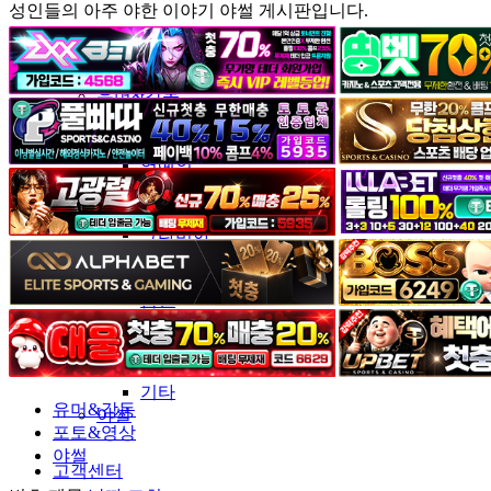
성인들의 아주 야한 이야기 야썰 게시판입니다.
커뮤니티
유머&감동
포토&영상
일반인
연예인
서양
모델
그라비아
코스프레
BJ
품번
후방주의
움짤
스포츠
기타
유머&감동
야썰
포토&영상
야썰
고객센터