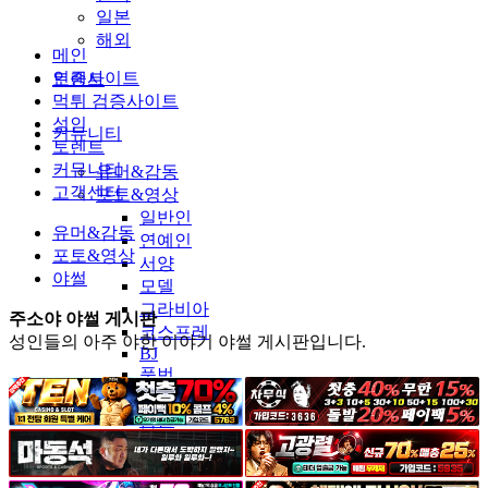
일본
해외
메인
인증사이트
토렌트
먹튀 검증사이트
성인
커뮤니티
토렌트
커뮤니티
유머&감동
고객센터
포토&영상
일반인
유머&감동
연예인
포토&영상
서양
야썰
모델
그라비아
주소야 야썰 게시판
코스프레
성인들의 아주 야한 이야기 야썰 게시판입니다.
BJ
품번
후방주의
움짤
스포츠
기타