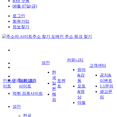
RSS 구독
08월 07일(금)
로그인
회원가입
정보찾기
커뮤니티
성인
고객센터
유머
한
&감
공지&
국
인증사이트
인증사
먹튀 검증
토렌
동
이벤트
일
이트
사이트
트
포토
1:1문의
본
&영
광고문
먹튀 검증사이트
해
상
의
외
야썰
성인
한국