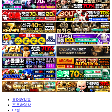
야썰
고객센터
공지&이벤트
공지
1:1문의
광고문의
유머&감동
포토&영상
야썰