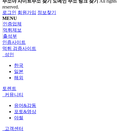
주소야 사이트주소 찾기 도메인 주소 링크 찾기
All rights
reserved.
로그인
회원가입
정보찾기
MENU
인증업체
먹튀제보
출석부
인증사이트
먹튀 검증사이트
성인
한국
일본
해외
토렌트
커뮤니티
유머&감동
포토&영상
야썰
고객센터