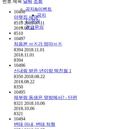
번호
제목
날짜
조회
공지&이벤트
10498
공지
아랫집 새댁
1:1문의
8510
2019.07.11
광고문의
2019.07.11
8510
10497
처음본 ㅂㅈ가 엄마ㅂㅈ
8394
2018.11.01
2018.11.01
8394
10496
신내림 받은 년이랑 떡친썰 1
8350
2018.08.22
2018.08.22
8350
10495
제부랑 동생은 옆방에서? - 단편
8321
2018.10.06
2018.10.06
8321
10494
변태 아내, 변태 처형