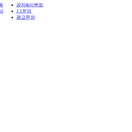
동
공지&이벤트
상
1:1문의
광고문의