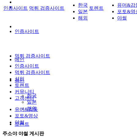
한국
유머&감
인증사이트
먹튀 검증사이트
토렌트
일본
포토&영
해외
야썰
인증사이트
먹튀 검증사이트
메인
인증사이트
먹튀 검증사이트
성인
성인
토렌트
커뮤니티
한국
고객센터
일본
해외
유머&감동
포토&영상
야썰
토렌트
주소야 야썰 게시판