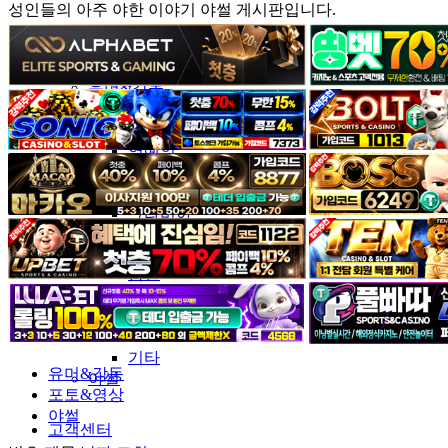
성인들의 아주 야한 이야기 야썰 게시판입니다.
커뮤니티
유머&감동
포토&영상
일반인
연예인
서양
모델
그라비아
코스프레
BJ
품번
후방주의
움짤
스포츠
기타
유머&감동
야썰
포토&영상
야썰
고객센터