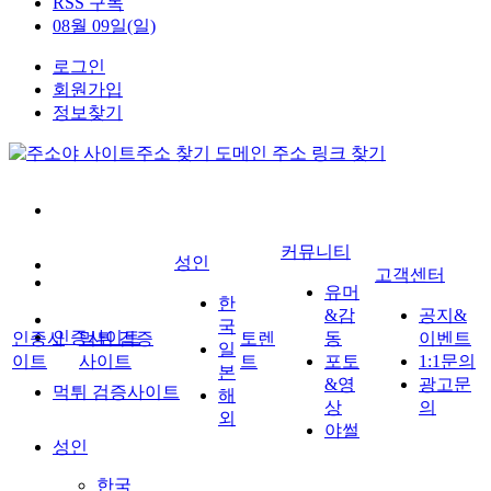
RSS 구독
08월 09일(일)
로그인
회원가입
정보찾기
커뮤니티
성인
고객센터
유머
한
&감
공지&
국
인증사이트
인증사
먹튀 검증
토렌
동
이벤트
일
이트
사이트
트
포토
1:1문의
본
&영
광고문
먹튀 검증사이트
해
상
의
외
야썰
성인
한국