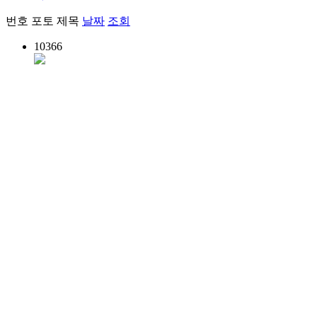
번호
포토
제목
날짜
조회
10366