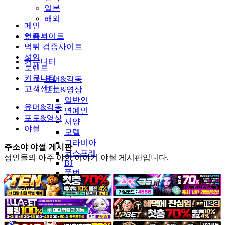
일본
해외
메인
인증사이트
토렌트
먹튀 검증사이트
성인
커뮤니티
토렌트
커뮤니티
유머&감동
고객센터
포토&영상
일반인
유머&감동
연예인
포토&영상
서양
야썰
모델
그라비아
주소야 야썰 게시판
코스프레
성인들의 아주 야한 이야기 야썰 게시판입니다.
BJ
품번
후방주의
움짤
스포츠
기타