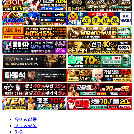
야썰
고객센터
공지&이벤트
공지
1:1문의
광고문의
유머&감동
포토&영상
야썰