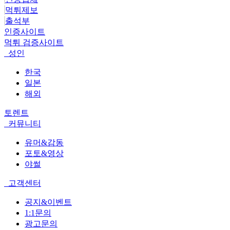
먹튀제보
출석부
인증사이트
먹튀 검증사이트
성인
한국
일본
해외
토렌트
커뮤니티
유머&감동
포토&영상
야썰
고객센터
공지&이벤트
1:1문의
광고문의