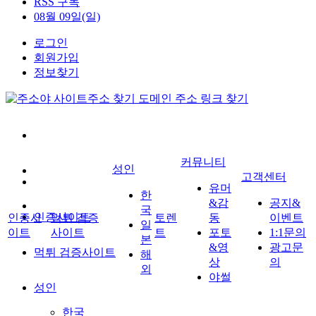
RSS 구독
08월 09일(일)
로그인
회원가입
정보찾기
커뮤니티
성인
고객센터
유머
한
&감
공지&
국
인증사이트
인증사
먹튀 검증
토렌
동
이벤트
일
이트
사이트
트
포토
1:1문의
본
&영
광고문
먹튀 검증사이트
해
상
의
외
야썰
성인
한국