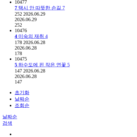
10477
7
택시 안 따뜻한 손길
7
252
2026.06.29
2026.06.29
252
10476
4
미숙의 재취
4
178
2026.06.28
2026.06.28
178
10475
5
하수도에 핀 작은 연꽃
5
147
2026.06.28
2026.06.28
147
초기화
날짜순
조회순
날짜순
검색