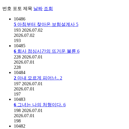
번호
포토
제목
날짜
조회
10486
5
아침부터 찾아온 보험설계사
5
193
2026.07.02
2026.07.02
193
10485
6
회사 점심시간의 뜨거운 불륜
6
228
2026.07.01
2026.07.01
228
10484
2
아내 모르게 피어난..
2
197
2026.07.01
2026.07.01
197
10483
6
그녀는 나의 처형이다.
6
198
2026.07.01
2026.07.01
198
10482