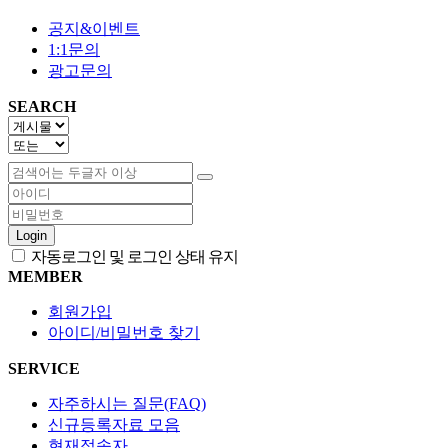
공지&이벤트
1:1문의
광고문의
SEARCH
Login
자동로그인 및 로그인 상태 유지
MEMBER
회원가입
아이디/비밀번호 찾기
SERVICE
자주하시는 질문(FAQ)
신규등록자료 모음
현재접속자