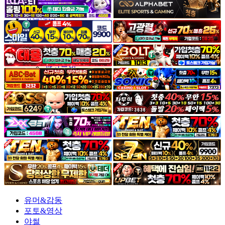
야썰
고객센터
공지&이벤트
공지
1:1문의
광고문의
유머&감동
포토&영상
야썰