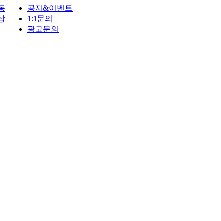
동
공지&이벤트
상
1:1문의
광고문의