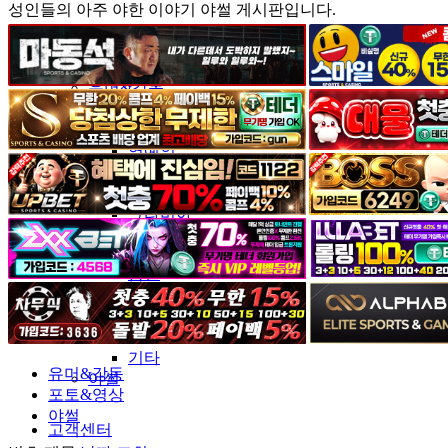
성인들의 아주 야한 이야기 야썰 게시판입니다.
커뮤니티
유머&감동
포토&영상
일반인
연예인
서양
모델
그라비아
코스프레
BJ
품번
후방주의
움짤
스포츠
기타
유머&감동
야썰
포토&영상
야썰
고객센터