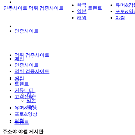
한국
유머&감
인증사이트
먹튀 검증사이트
토렌트
일본
포토&영
해외
야썰
인증사이트
먹튀 검증사이트
메인
인증사이트
먹튀 검증사이트
성인
성인
토렌트
커뮤니티
한국
고객센터
일본
해외
유머&감동
포토&영상
야썰
토렌트
주소야 야썰 게시판