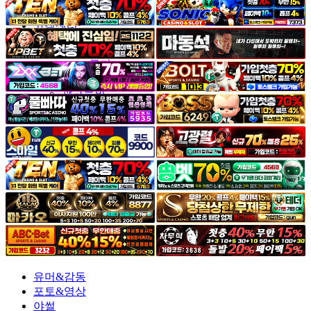
야썰
고객센터
공지&이벤트
공지
1:1문의
광고문의
유머&감동
포토&영상
야썰