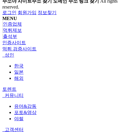
주소야 사이트주소 찾기 도메인 주소 링크 찾기
All rights
reserved.
로그인
회원가입
정보찾기
MENU
인증업체
먹튀제보
출석부
인증사이트
먹튀 검증사이트
성인
한국
일본
해외
토렌트
커뮤니티
유머&감동
포토&영상
야썰
고객센터