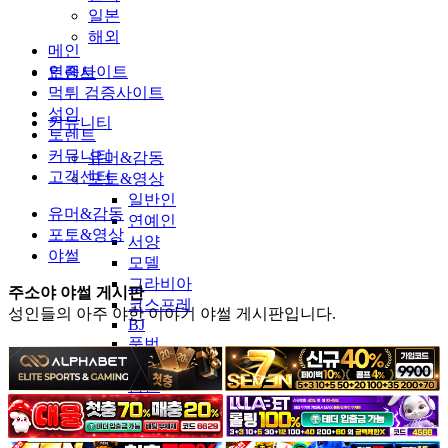
일본
해외
메인
인증사이트
토렌트
먹튀 검증사이트
성인
커뮤니티
토렌트
커뮤니티
유머&감동
고객센터
포토&영상
일반인
유머&감동
연예인
포토&영상
서양
야썰
모델
그라비아
주소야 야썰 게시판
코스프레
성인들의 아주 야한 이야기 야썰 게시판입니다.
BJ
품번
후방주의
움짤
스포츠
기타