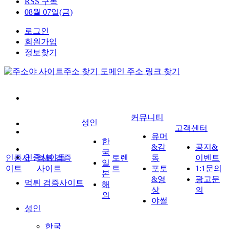
RSS 구독
08월 07일(금)
로그인
회원가입
정보찾기
커뮤니티
성인
고객센터
유머
한
&감
공지&
국
인증사이트
인증사
먹튀 검증
토렌
동
이벤트
일
이트
사이트
트
포토
1:1문의
본
&영
광고문
먹튀 검증사이트
해
상
의
외
야썰
성인
한국