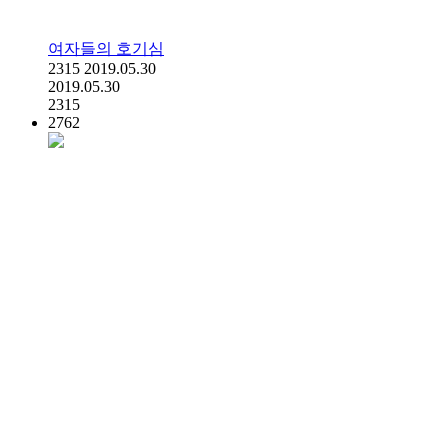
여자들의 호기심
2315
2019.05.30
2019.05.30
2315
2762