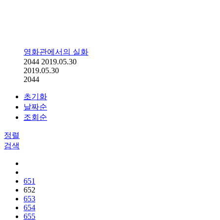
영화관에서의 실화
2044
2019.05.30
2019.05.30
2044
초기화
날짜순
조회순
정렬
검색
651
652
653
654
655