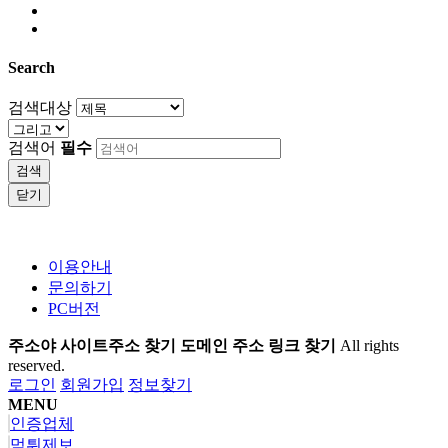
Search
검색대상
검색어
필수
검색
닫기
이용안내
문의하기
PC버전
주소야 사이트주소 찾기 도메인 주소 링크 찾기
All rights
reserved.
로그인
회원가입
정보찾기
MENU
인증업체
먹튀제보