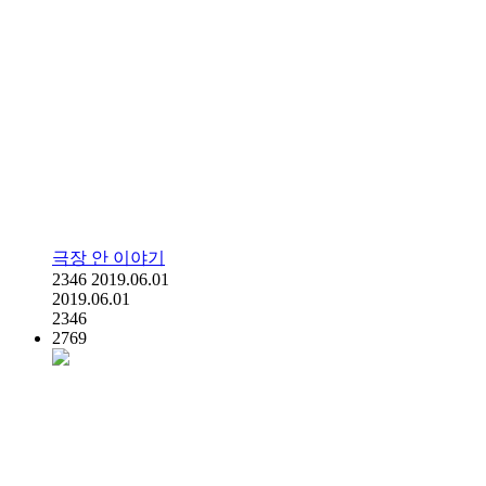
극장 안 이야기
2346
2019.06.01
2019.06.01
2346
2769