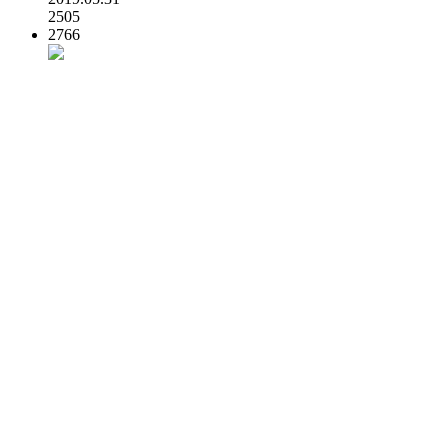
2505
2766