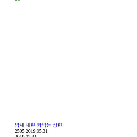
밤새 내린 함박눈 상편
2505
2019.05.31
2019.05.31