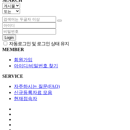
SEARCH
Login
자동로그인 및 로그인 상태 유지
MEMBER
회원가입
아이디/비밀번호 찾기
SERVICE
자주하시는 질문(FAQ)
신규등록자료 모음
현재접속자