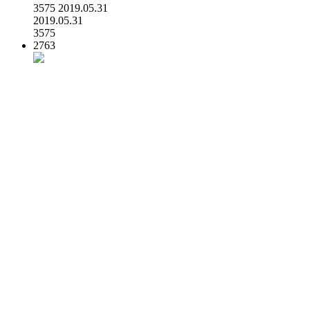
3575
2019.05.31
2019.05.31
3575
2763