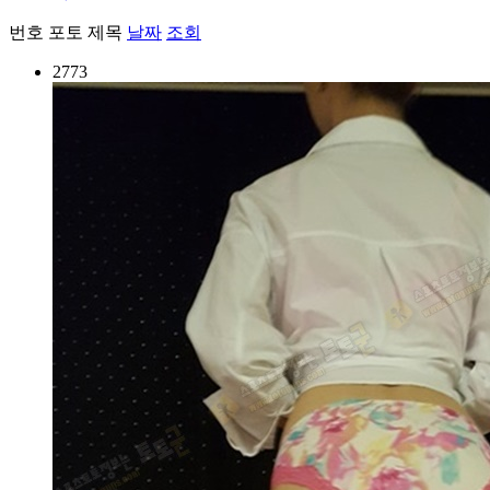
번호
포토
제목
날짜
조회
2773