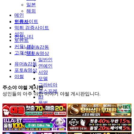
일본
해외
메인
인증사이트
토렌트
먹튀 검증사이트
성인
커뮤니티
토렌트
커뮤니티
유머&감동
고객센터
포토&영상
일반인
유머&감동
연예인
포토&영상
서양
야썰
모델
그라비아
주소야 야썰 게시판
코스프레
성인들의 아주 야한 이야기 야썰 게시판입니다.
BJ
품번
후방주의
움짤
스포츠
기타