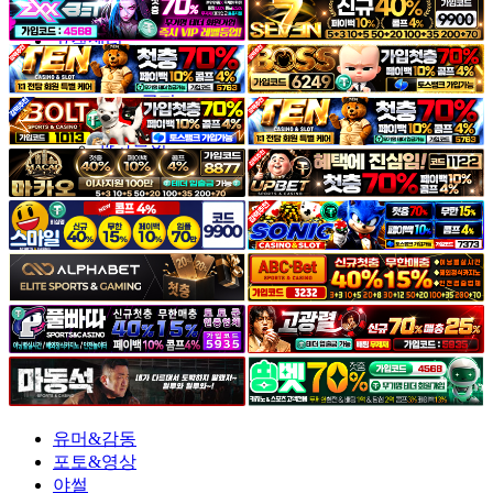
야썰
고객센터
공지&이벤트
공지
1:1문의
광고문의
유머&감동
포토&영상
야썰