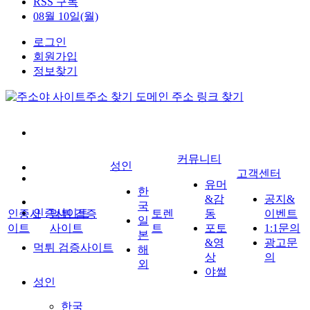
RSS 구독
08월 10일(월)
로그인
회원가입
정보찾기
커뮤니티
성인
고객센터
유머
한
&감
공지&
국
인증사이트
인증사
먹튀 검증
토렌
동
이벤트
일
이트
사이트
트
포토
1:1문의
본
&영
광고문
먹튀 검증사이트
해
상
의
외
야썰
성인
한국