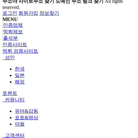
주소야 사이트주소 찾기 도메인 주소 링크 찾기
All rights
reserved.
로그인
회원가입
정보찾기
MENU
인증업체
먹튀제보
출석부
인증사이트
먹튀 검증사이트
성인
한국
일본
해외
토렌트
커뮤니티
유머&감동
포토&영상
야썰
고객센터