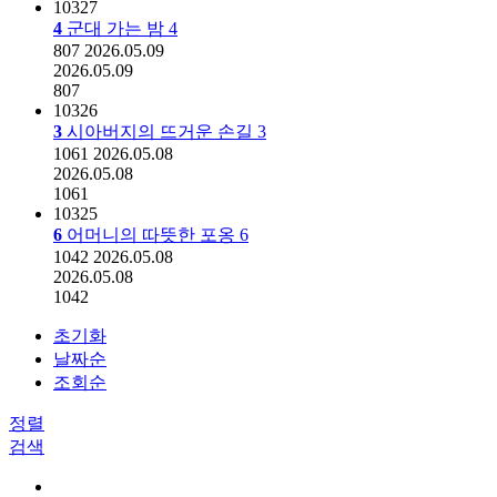
10327
4
군대 가는 밤
4
807
2026.05.09
2026.05.09
807
10326
3
시아버지의 뜨거운 손길
3
1061
2026.05.08
2026.05.08
1061
10325
6
어머니의 따뜻한 포옹
6
1042
2026.05.08
2026.05.08
1042
초기화
날짜순
조회순
정렬
검색