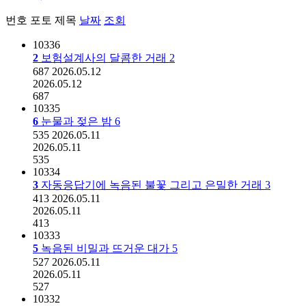
번호
포토
제목
날짜
조회
10336
2
보험설계사의 달콤한 거래
2
687
2026.05.12
2026.05.12
687
10335
6
눈물과 젖은 밤
6
535
2026.05.11
2026.05.11
535
10334
3
자동응답기에 녹음된 불꽃 그리고 은밀한 거래
3
413
2026.05.11
2026.05.11
413
10333
5
녹음된 비밀과 뜨거운 대가
5
527
2026.05.11
2026.05.11
527
10332