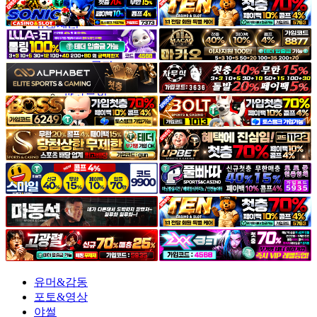
야썰
고객센터
공지&이벤트
공지
1:1문의
광고문의
유머&감동
포토&영상
야썰