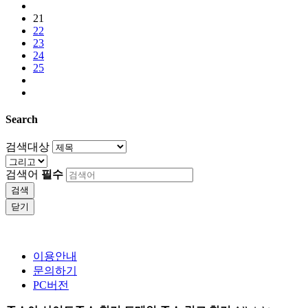
21
22
23
24
25
Search
검색대상
검색어
필수
검색
닫기
이용안내
문의하기
PC버전