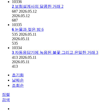
10336
2
보험설계사의 달콤한 거래
2
687
2026.05.12
2026.05.12
687
10335
6
눈물과 젖은 밤
6
535
2026.05.11
2026.05.11
535
10334
3
자동응답기에 녹음된 불꽃 그리고 은밀한 거래
3
413
2026.05.11
2026.05.11
413
초기화
날짜순
조회순
정렬
검색