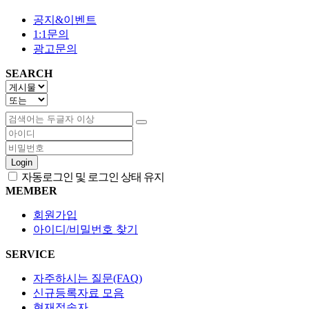
공지&이벤트
1:1문의
광고문의
SEARCH
Login
자동로그인 및 로그인 상태 유지
MEMBER
회원가입
아이디/비밀번호 찾기
SERVICE
자주하시는 질문(FAQ)
신규등록자료 모음
현재접속자