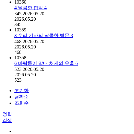
10360
4
달콤한 협박
4
345
2026.05.20
2026.05.20
345
10359
3
수리 기사의 달콤한 방문
3
468
2026.05.20
2026.05.20
468
10358
6
바람둥이 막내 처제의 유혹
6
523
2026.05.20
2026.05.20
523
초기화
날짜순
조회순
정렬
검색