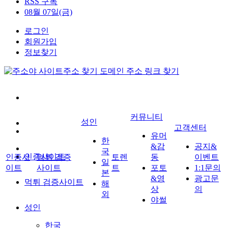
RSS 구독
08월 07일(금)
로그인
회원가입
정보찾기
커뮤니티
성인
고객센터
유머
한
&감
공지&
국
인증사이트
인증사
먹튀 검증
토렌
동
이벤트
일
이트
사이트
트
포토
1:1문의
본
&영
광고문
먹튀 검증사이트
해
상
의
외
야썰
성인
한국