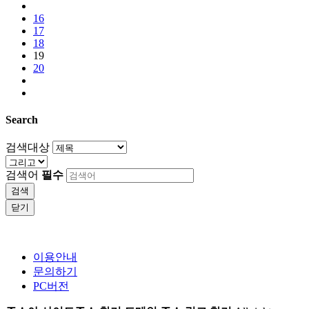
16
17
18
19
20
Search
검색대상
검색어
필수
검색
닫기
이용안내
문의하기
PC버전