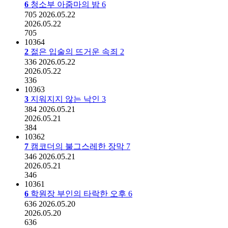
6
청소부 아줌마의 밤
6
705
2026.05.22
2026.05.22
705
10364
2
젊은 입술의 뜨거운 속죄
2
336
2026.05.22
2026.05.22
336
10363
3
지워지지 않는 낙인
3
384
2026.05.21
2026.05.21
384
10362
7
캠코더의 불그스레한 장막
7
346
2026.05.21
2026.05.21
346
10361
6
학원장 부인의 타락한 오후
6
636
2026.05.20
2026.05.20
636