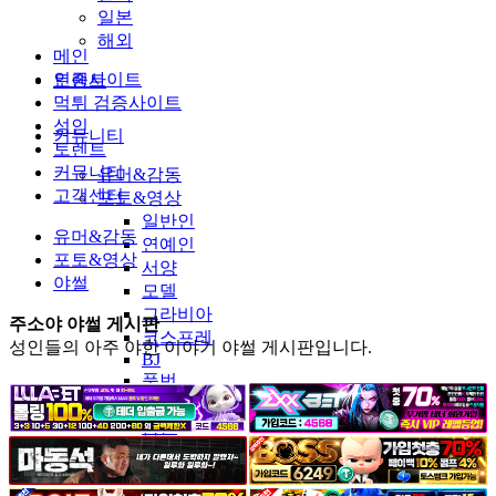
일본
해외
메인
인증사이트
토렌트
먹튀 검증사이트
성인
커뮤니티
토렌트
커뮤니티
유머&감동
고객센터
포토&영상
일반인
유머&감동
연예인
포토&영상
서양
야썰
모델
그라비아
주소야 야썰 게시판
코스프레
성인들의 아주 야한 이야기 야썰 게시판입니다.
BJ
품번
후방주의
움짤
스포츠
기타