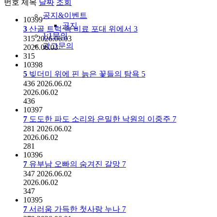
번호
제목
날짜
조회
공지&이벤트
10399
공지
3
산골 트럭 속 비료 포대 위에서
3
1:1문의
315
2026.06.03
광고문의
2026.06.03
315
10398
5
빚더미 위에 핀 늙은 꽃들의 탐욕
5
436
2026.06.02
2026.06.02
436
10397
7
도도한 파도 소리와 은밀한 낙원의 이중주
7
281
2026.06.02
2026.06.02
281
10396
7
유부남 오빠의 숨겨진 갈망
7
347
2026.06.02
2026.06.02
347
10395
7
서러움 가득한 첫사랑 누나
7