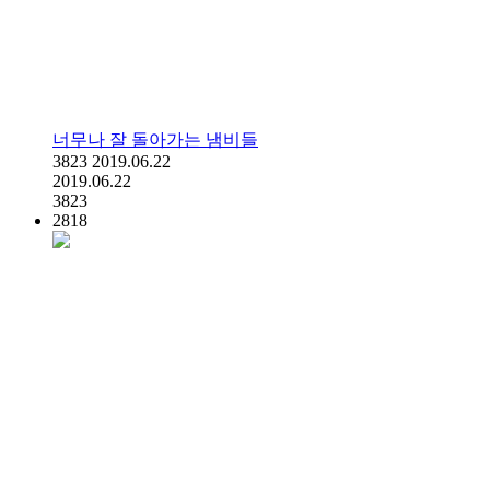
너무나 잘 돌아가는 냄비들
3823
2019.06.22
2019.06.22
3823
2818