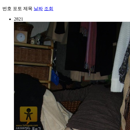
번호
포토
제목
날짜
조회
2821