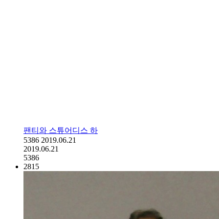
팬티와 스튜어디스 하
5386
2019.06.21
2019.06.21
5386
2815