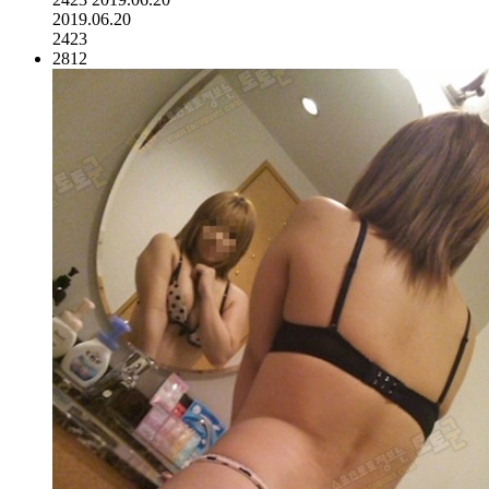
2019.06.20
2423
2812