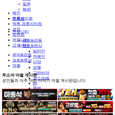
일본
해외
메인
인증사이트
토렌트
먹튀 검증사이트
성인
커뮤니티
토렌트
커뮤니티
유머&감동
고객센터
포토&영상
일반인
유머&감동
연예인
포토&영상
서양
야썰
모델
그라비아
주소야 야썰 게시판
코스프레
성인들의 아주 야한 이야기 야썰 게시판입니다.
BJ
품번
후방주의
움짤
스포츠
기타