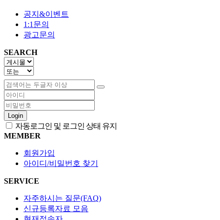
공지&이벤트
1:1문의
광고문의
SEARCH
Login
자동로그인 및 로그인 상태 유지
MEMBER
회원가입
아이디/비밀번호 찾기
SERVICE
자주하시는 질문(FAQ)
신규등록자료 모음
현재접속자