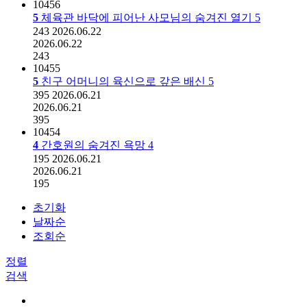
10456
5
체육관 바닥에 피어난 사모님의 숨겨진 열기
5
243
2026.06.22
2026.06.22
243
10455
5
친구 어머니의 육신으로 갚은 배신
5
395
2026.06.21
2026.06.21
395
10454
4
간호원의 숨겨진 욕망
4
195
2026.06.21
2026.06.21
195
초기화
날짜순
조회순
정렬
검색