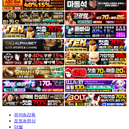
야썰
고객센터
공지&이벤트
공지
1:1문의
광고문의
유머&감동
포토&영상
야썰