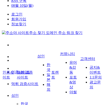
RSS 구독
08월 10일(월)
로그인
회원가입
정보찾기
커뮤니티
성인
고객센터
유머
한
&감
공지&
국
인증사이트
인증사
먹튀 검증
토렌
동
이벤트
일
이트
사이트
트
포토
1:1문의
본
&영
광고문
먹튀 검증사이트
해
상
의
외
야썰
성인
한국