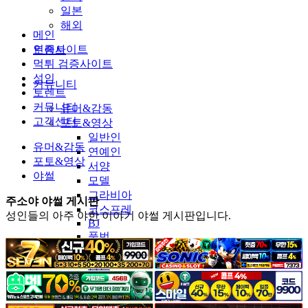
일본
해외
메인
인증사이트
토렌트
먹튀 검증사이트
성인
커뮤니티
토렌트
커뮤니티
유머&감동
고객센터
포토&영상
일반인
유머&감동
연예인
포토&영상
서양
야썰
모델
그라비아
주소야 야썰 게시판
코스프레
성인들의 아주 야한 이야기 야썰 게시판입니다.
BJ
품번
후방주의
움짤
스포츠
기타