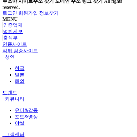
주소야 사이트주소 찾기 도메인 주소 링크 찾기
All rights
reserved.
로그인
회원가입
정보찾기
MENU
인증업체
먹튀제보
출석부
인증사이트
먹튀 검증사이트
성인
한국
일본
해외
토렌트
커뮤니티
유머&감동
포토&영상
야썰
고객센터