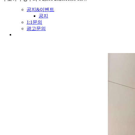
공지&이벤트
공지
1:1문의
광고문의