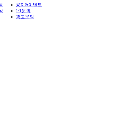
동
공지&이벤트
상
1:1문의
광고문의