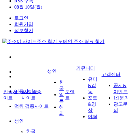
RSS 구독
08월 10일(월)
로그인
회원가입
정보찾기
커뮤니티
성인
고객센터
유머
한
&감
공지&
국
인증사이트
인증사
먹튀 검증
토렌
동
이벤트
일
이트
사이트
트
포토
1:1문의
본
&영
광고문
먹튀 검증사이트
해
상
의
외
야썰
성인
한국