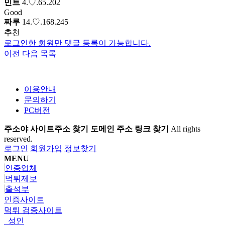
민트
4.♡.65.202
Good
짜루
14.♡.168.245
추천
로그인한 회원만 댓글 등록이 가능합니다.
이전
다음
목록
이용안내
문의하기
PC버전
주소야 사이트주소 찾기 도메인 주소 링크 찾기
All rights
reserved.
로그인
회원가입
정보찾기
MENU
인증업체
먹튀제보
출석부
인증사이트
먹튀 검증사이트
성인