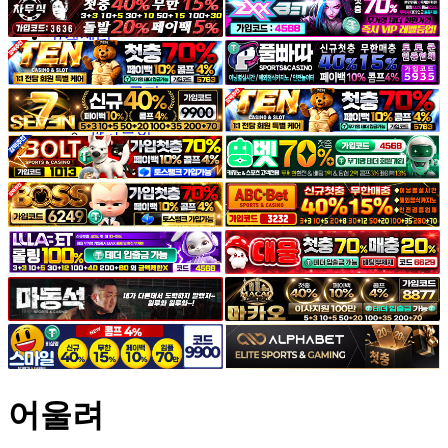
야썰
고객센터
공지&이벤트
공지
1:1문의
광고문의
어울려