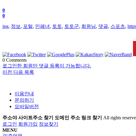
0
0
jpg
,
정보
,
포털
,
민폐녀
,
토토
,
토토군
,
회원님
,
댓글
,
스포츠
,
http
0
Comments
로그인한 회원만 댓글 등록이 가능합니다.
이전
다음
목록
이용안내
문의하기
모바일버전
주소야 사이트주소 찾기 도메인 주소 링크 찾기
All rights reserve
로그인
회원가입
정보찾기
MENU
인증업체