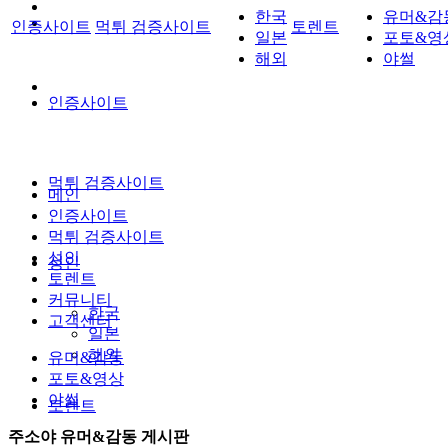
한국
유머&감
인증사이트
먹튀 검증사이트
토렌트
일본
포토&영
해외
야썰
인증사이트
먹튀 검증사이트
메인
인증사이트
먹튀 검증사이트
성인
성인
토렌트
커뮤니티
한국
고객센터
일본
해외
유머&감동
포토&영상
야썰
토렌트
주소야 유머&감동 게시판