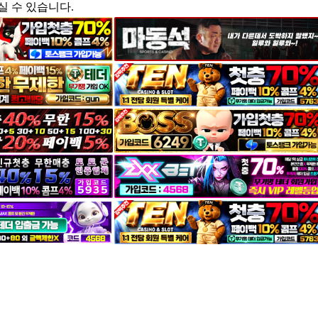
실 수 있습니다.