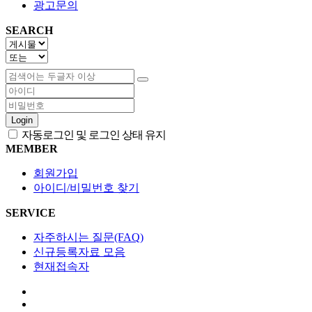
광고문의
SEARCH
Login
자동로그인 및 로그인 상태 유지
MEMBER
회원가입
아이디/비밀번호 찾기
SERVICE
자주하시는 질문(FAQ)
신규등록자료 모음
현재접속자