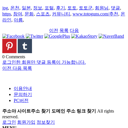
jpg
,
온천
,
일본
,
정보
,
포털
,
후기
,
토토
,
토토군
,
회원님
,
댓글
,
https
,
참여
,
문화
,
스포츠
,
커뮤니티
,
www.totoguns.com/추천
,
온
라인
,
아름
,
이전
목록
다음
0
Comments
로그인한 회원만 댓글 등록이 가능합니다.
이전
다음
목록
이용안내
문의하기
PC버전
주소야 사이트주소 찾기 도메인 주소 링크 찾기
All rights
reserved.
로그인
회원가입
정보찾기
MENU