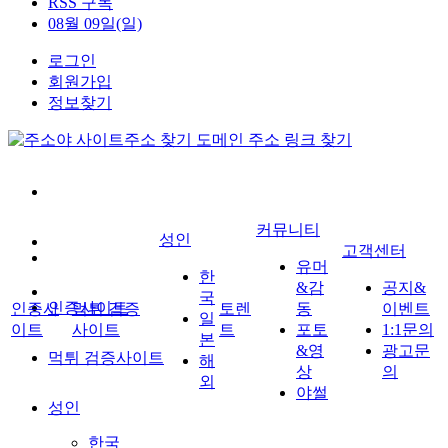
RSS 구독
08월 09일(일)
로그인
회원가입
정보찾기
커뮤니티
성인
고객센터
유머
한
&감
공지&
국
인증사이트
인증사
먹튀 검증
토렌
동
이벤트
일
이트
사이트
트
포토
1:1문의
본
&영
광고문
먹튀 검증사이트
해
상
의
외
야썰
성인
한국