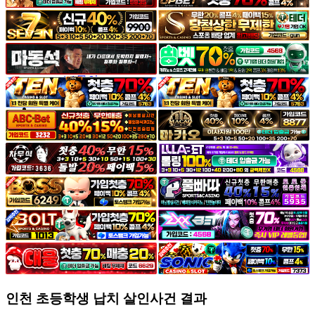
야썰
고객센터
공지&이벤트
공지
1:1문의
광고문의
인천 초등학생 납치 살인사건 결과