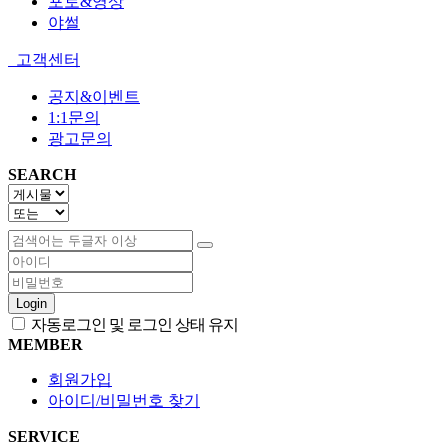
포토&영상
야썰
고객센터
공지&이벤트
1:1문의
광고문의
SEARCH
Login
자동로그인 및 로그인 상태 유지
MEMBER
회원가입
아이디/비밀번호 찾기
SERVICE