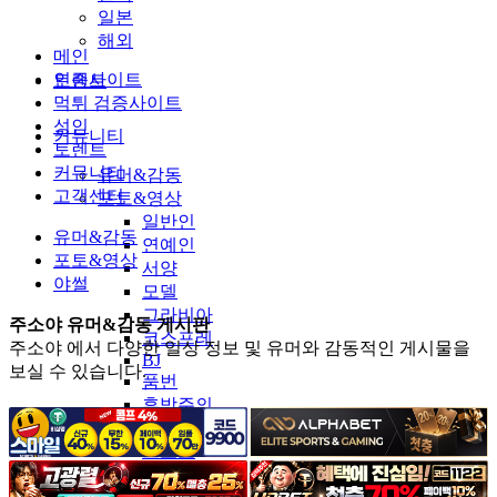
일본
해외
메인
인증사이트
토렌트
먹튀 검증사이트
성인
커뮤니티
토렌트
커뮤니티
유머&감동
고객센터
포토&영상
일반인
유머&감동
연예인
포토&영상
서양
야썰
모델
그라비아
주소야 유머&감동 게시판
코스프레
주소야 에서 다양한 일상 정보 및 유머와 감동적인 게시물을
BJ
보실 수 있습니다.
품번
후방주의
움짤
스포츠
기타