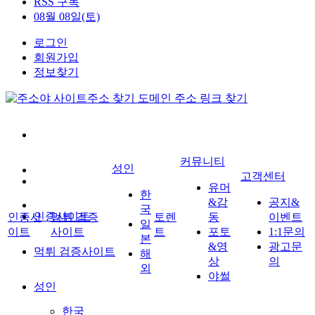
RSS 구독
08월 08일(토)
로그인
회원가입
정보찾기
커뮤니티
성인
고객센터
유머
한
&감
공지&
국
인증사이트
인증사
먹튀 검증
토렌
동
이벤트
일
이트
사이트
트
포토
1:1문의
본
&영
광고문
먹튀 검증사이트
해
상
의
외
야썰
성인
한국