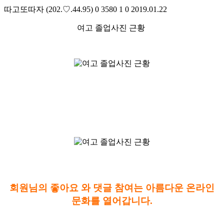
따고또따자
(202.♡.44.95)
0
3580
1
0
2019.01.22
여고 졸업사진 근황
회원님의 좋아요 와 댓글 참여는 아름다운 온라인
문화를 열어갑니다.