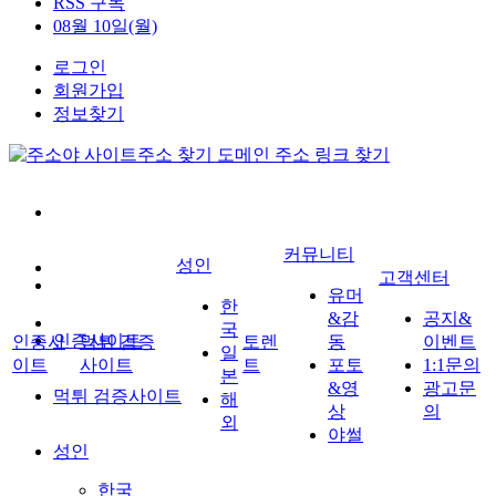
RSS 구독
08월 10일(월)
로그인
회원가입
정보찾기
커뮤니티
성인
고객센터
유머
한
&감
공지&
국
인증사이트
인증사
먹튀 검증
토렌
동
이벤트
일
이트
사이트
트
포토
1:1문의
본
&영
광고문
먹튀 검증사이트
해
상
의
외
야썰
성인
한국