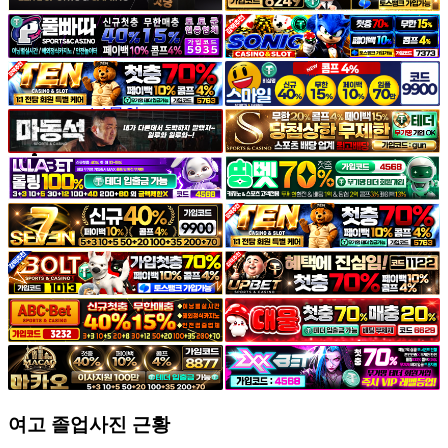
야썰
고객센터
공지&이벤트
공지
1:1문의
광고문의
여고 졸업사진 근황