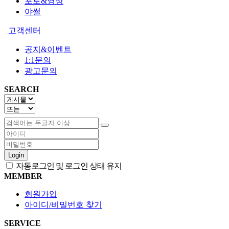
포토&영상
야썰
고객센터
공지&이벤트
1:1문의
광고문의
SEARCH
Login
자동로그인 및 로그인 상태 유지
MEMBER
회원가입
아이디/비밀번호 찾기
SERVICE