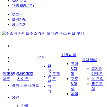
RSS 구독
08월 08일(토)
로그인
회원가입
정보찾기
커뮤니티
성인
고객센터
유머
한
&감
공지&
국
인증사이트
인증사
먹튀 검증
토렌
동
이벤트
일
이트
사이트
트
포토
1:1문의
본
&영
광고문
먹튀 검증사이트
해
상
의
외
야썰
성인
한국