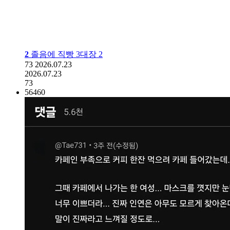
2
졸음에 직빵 3대장
2
73
2026.07.23
2026.07.23
73
56460