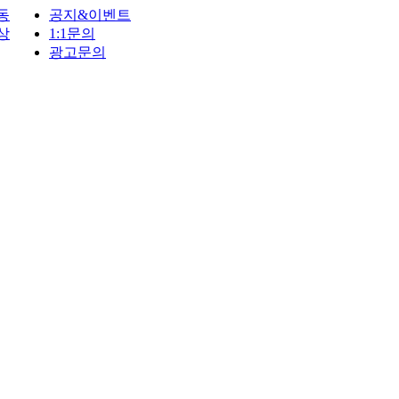
동
공지&이벤트
상
1:1문의
광고문의