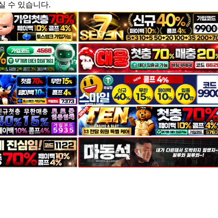
실 수 있습니다.