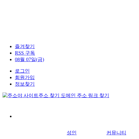
즐겨찾기
RSS 구독
08월 07일(금)
로그인
회원가입
정보찾기
성인
커뮤니티