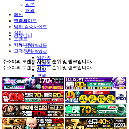
일본
해외
메인
인증사이트
토렌트
먹튀 검증사이트
성인
커뮤니티
토렌트
커뮤니티
유머&감동
고객센터
포토&영상
일반인
주소야의 토렌트 사이트 순위 및 링크입니다.
연예인
주소야의 토렌트 사이트 순위 및 링크입니다.
서양
모델
그라비아
코스프레
BJ
품번
후방주의
움짤
스포츠
기타