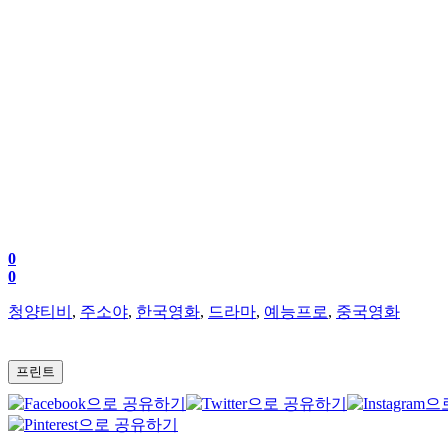
0
0
청양티비
,
주소야
,
한국영화
,
드라마
,
예능프로
,
중국영화
프린트