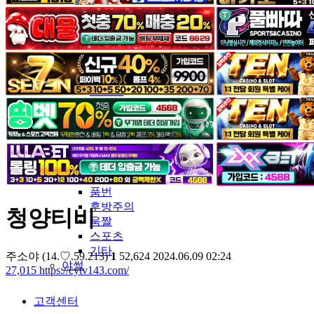
커뮤니티
유머&감동
포토&영상
일반인
연예인
서양
모델
그라비아
코스프레
BJ
품번
후방주의
청양티비
움짤
스포츠
기타
주소야
(14.♡.59.213)
1
52,624
2024.06.09 02:24
야썰
27,015
https://cytv143.com/
고객센터