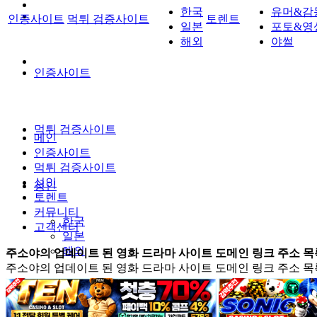
한국
유머&감
인증사이트
먹튀 검증사이트
토렌트
일본
포토&영
해외
야썰
인증사이트
먹튀 검증사이트
메인
인증사이트
먹튀 검증사이트
성인
성인
토렌트
커뮤니티
한국
고객센터
일본
해외
주소야의 업데이트 된 영화 드라마 사이트 도메인 링크 주소 목
주소야의 업데이트 된 영화 드라마 사이트 도메인 링크 주소 목
토렌트