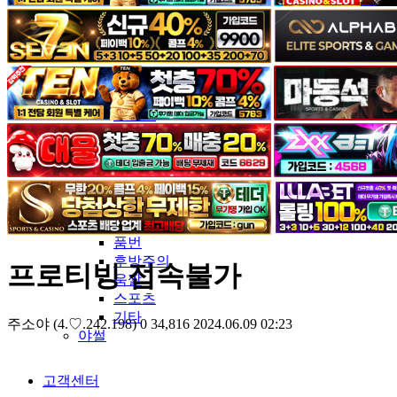
커뮤니티
유머&감동
포토&영상
일반인
연예인
서양
모델
그라비아
코스프레
BJ
품번
후방주의
프로티빙 접속불가
움짤
스포츠
기타
주소야
(4.♡.242.198)
0
34,816
2024.06.09 02:23
야썰
고객센터