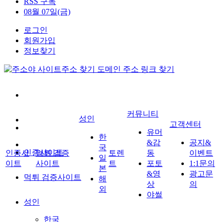
RSS 구독
08월 07일(금)
로그인
회원가입
정보찾기
커뮤니티
성인
고객센터
유머
한
&감
공지&
국
인증사이트
인증사
먹튀 검증
토렌
동
이벤트
일
이트
사이트
트
포토
1:1문의
본
&영
광고문
먹튀 검증사이트
해
상
의
외
야썰
성인
한국