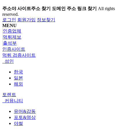
주소야 사이트주소 찾기 도메인 주소 링크 찾기
All rights
reserved.
로그인
회원가입
정보찾기
MENU
인증업체
먹튀제보
출석부
인증사이트
먹튀 검증사이트
성인
한국
일본
해외
토렌트
커뮤니티
유머&감동
포토&영상
야썰