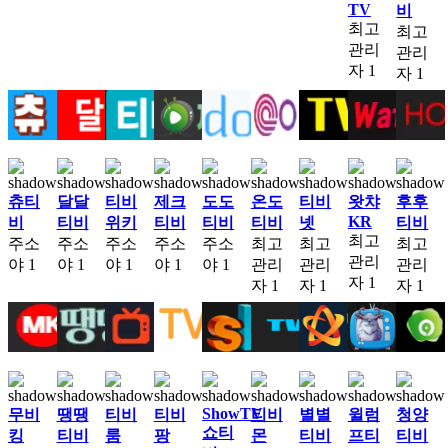
TV
비
최고
최고
관리
관리
자
1
자
1
츄티
달달
티비
제크
도도
온도
티비
왓챠
후후
KR
비
티비
위키
티비
티비
티비
넷
티비
최고
주소
주소
주소
주소
주소
최고
최고
최고
관리
야
1
야
1
야
1
야
1
야
1
관리
관리
관리
자
1
자
1
자
1
자
1
ShowTV
무비
땡땡
티비
티비
티비
별별
윌럼
청양
쇼티
킹
티비
룸
팡
몬
티비
프티
티비