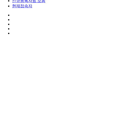
신규등록자료 모음
현재접속자