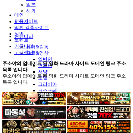
일본
해외
메인
인증사이트
토렌트
먹튀 검증사이트
성인
커뮤니티
토렌트
커뮤니티
유머&감동
고객센터
포토&영상
일반인
주소야의 업데이트 된 영화 드라마 사이트 도메인 링크 주소
연예인
목록 입니다.
서양
주소야의 업데이트 된 영화 드라마 사이트 도메인 링크 주소
모델
목록 입니다.
그라비아
코스프레
BJ
품번
후방주의
움짤
스포츠
기타