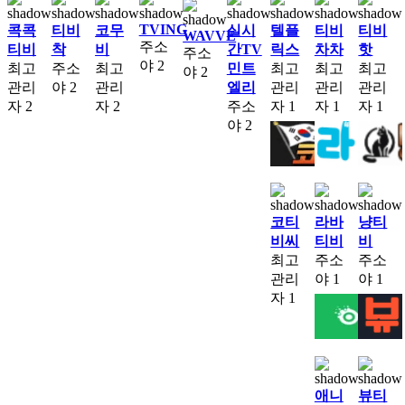
TVING
콕콕
티비
코무
실시
텔플
티비
티비
WAVVE
주소
티비
착
비
간TV
릭스
차차
핫
주소
야
2
최고
주소
최고
민트
최고
최고
최고
야
2
관리
야
2
관리
엘리
관리
관리
관리
자
2
자
2
주소
자
1
자
1
자
1
야
2
코티
라바
냥티
비씨
티비
비
최고
주소
주소
관리
야
1
야
1
자
1
애니
뷰티