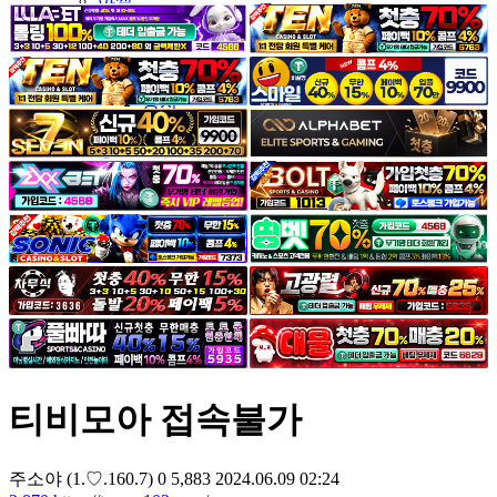
야썰
고객센터
공지&이벤트
공지
1:1문의
광고문의
티비모아 접속불가
주소야
(1.♡.160.7)
0
5,883
2024.06.09 02:24