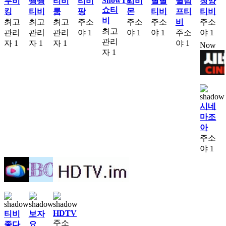
ShowTV
무비
땡땡
티비
티비
티비
별별
윌럼
청양
쇼티
킹
티비
룸
팡
몬
티비
프티
티비
비
최고
최고
최고
주소
주소
주소
비
주소
최고
관리
관리
관리
야
1
야
1
야
1
주소
야
1
관리
자
1
자
1
자
1
야
1
Now
자
1
시네
마조
아
주소
야
1
HDTV
티비
보자
주소
좋다
요