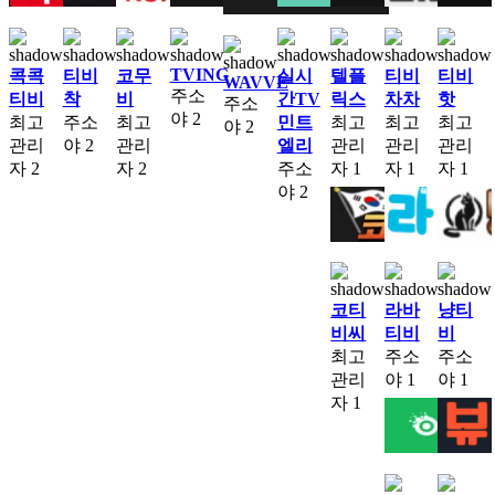
TVING
콕콕
티비
코무
실시
텔플
티비
티비
WAVVE
주소
티비
착
비
간TV
릭스
차차
핫
주소
야
2
최고
주소
최고
민트
최고
최고
최고
야
2
관리
야
2
관리
엘리
관리
관리
관리
자
2
자
2
주소
자
1
자
1
자
1
야
2
코티
라바
냥티
비씨
티비
비
최고
주소
주소
관리
야
1
야
1
자
1