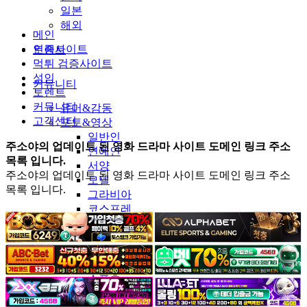
일본
해외
메인
인증사이트
토렌트
먹튀 검증사이트
성인
커뮤니티
토렌트
커뮤니티
유머&감동
고객센터
포토&영상
일반인
주소야의 업데이트 된 영화 드라마 사이트 도메인 링크 주소
연예인
목록 입니다.
서양
주소야의 업데이트 된 영화 드라마 사이트 도메인 링크 주소
모델
목록 입니다.
그라비아
코스프레
BJ
품번
후방주의
움짤
스포츠
기타