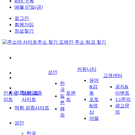
RSS 구독
08월 07일(금)
로그인
회원가입
정보찾기
커뮤니티
성인
고객센터
유머
한
&감
공지&
국
인증사이트
인증사
먹튀 검증
토렌
동
이벤트
일
이트
사이트
트
포토
1:1문의
본
&영
광고문
먹튀 검증사이트
해
상
의
외
야썰
성인
한국