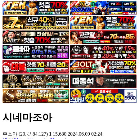
야썰
고객센터
공지&이벤트
공지
1:1문의
광고문의
시네마조아
주소야
(20.♡.84.127)
1
15,680
2024.06.09 02:24