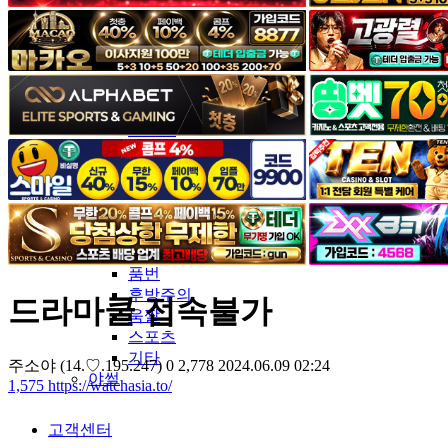
커뮤니티
유머&감동
포토&영상
일반인
연예인
서양
모델
그라비아
코스프레
BJ
품번
후방주의
드라마쿨 접속불가
움짤
스포츠
기타
주소야
(14.♡.195.247)
0
2,778
2024.06.09 02:24
야썰
1,575
https://watchasia.to/
고객센터