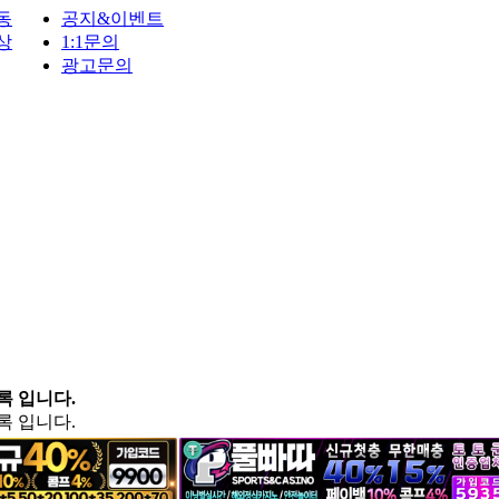
동
공지&이벤트
상
1:1문의
광고문의
록 입니다.
록 입니다.