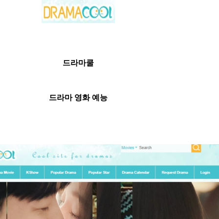
드라마쿨
드라마 영화 예능