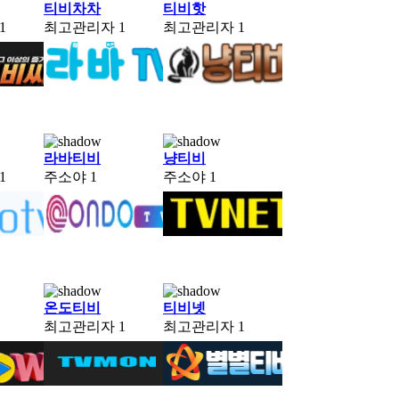
티비차차
티비핫
1
최고관리자
1
최고관리자
1
라바티비
냥티비
1
주소야
1
주소야
1
온도티비
티비넷
최고관리자
1
최고관리자
1