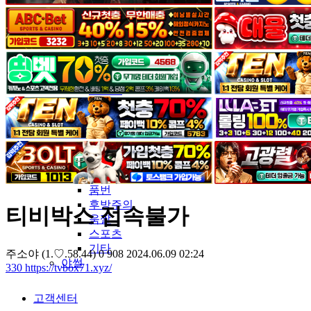
커뮤니티
유머&감동
포토&영상
일반인
연예인
서양
모델
그라비아
코스프레
BJ
품번
후방주의
티비박스 접속불가
움짤
스포츠
기타
주소야
(1.♡.58.44)
0
908
2024.06.09 02:24
야썰
330
https://tvbox71.xyz/
고객센터