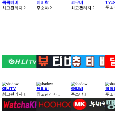
TVI
콕콕티비
티비착
코무비
주소
최고관리자
2
주소야
2
최고관리자
2
애니TV
뷰티비
츄티비
달달
최고관리자
1
최고관리자
1
주소야
1
주소