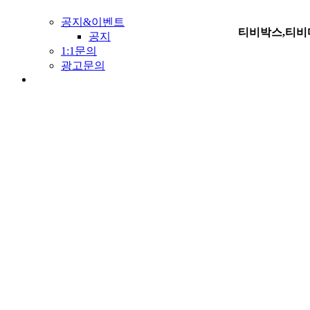
공지&이벤트
티비박스,티비
공지
1:1문의
광고문의