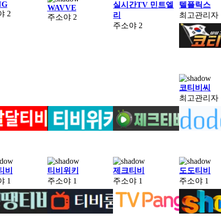
NG
실시간TV 민트엘
텔플릭스
WAVVE
야
2
리
최고관리자
주소야
2
주소야
2
코티비씨
최고관리자
티비
티비위키
제크티비
도도티비
야
1
주소야
1
주소야
1
주소야
1