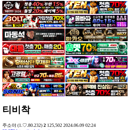
야썰
고객센터
공지&이벤트
공지
1:1문의
광고문의
티비착
주소야
(1.♡.80.232)
2
125,502
2024.06.09 02:24