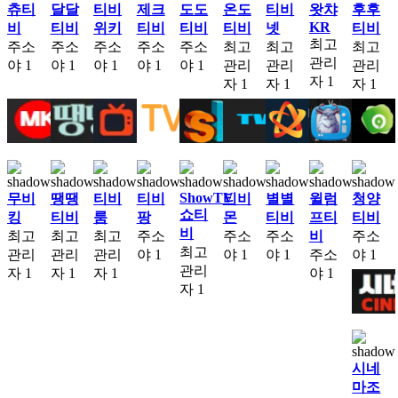
츄티
달달
티비
제크
도도
온도
티비
왓챠
후후
KR
비
티비
위키
티비
티비
티비
넷
티비
최고
주소
주소
주소
주소
주소
최고
최고
최고
관리
야
1
야
1
야
1
야
1
야
1
관리
관리
관리
자
1
자
1
자
1
자
1
ShowTV
무비
땡땡
티비
티비
티비
별별
윌럼
청양
쇼티
킹
티비
룸
팡
몬
티비
프티
티비
비
최고
최고
최고
주소
주소
주소
비
주소
최고
관리
관리
관리
야
1
야
1
야
1
주소
야
1
관리
자
1
자
1
자
1
야
1
자
1
시네
마조