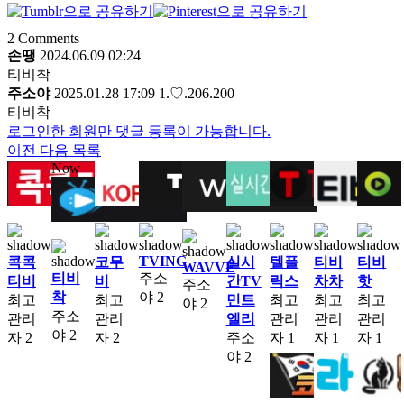
2
Comments
손땡
2024.06.09 02:24
티비착
주소야
2025.01.28 17:09
1.♡.206.200
티비착
로그인한 회원만 댓글 등록이 가능합니다.
이전
다음
목록
Now
TVING
콕콕
코무
실시
텔플
티비
티비
WAVVE
티비
주소
티비
비
간TV
릭스
차차
핫
주소
착
야
2
최고
최고
민트
최고
최고
최고
야
2
주소
관리
관리
엘리
관리
관리
관리
야
2
자
2
자
2
주소
자
1
자
1
자
1
야
2