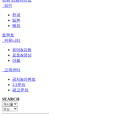
먹튀 검증사이트
성인
한국
일본
해외
토렌트
커뮤니티
유머&감동
포토&영상
야썰
고객센터
공지&이벤트
1:1문의
광고문의
SEARCH