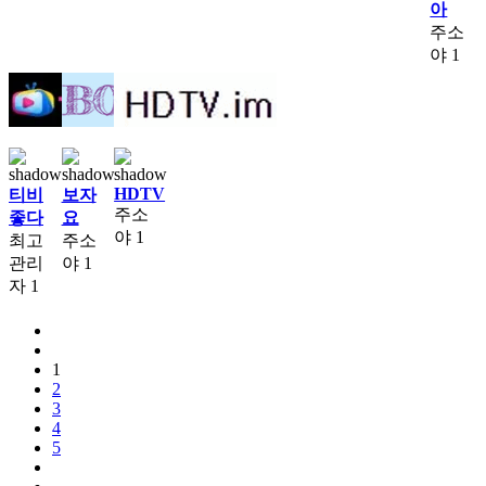
아
주소
야
1
HDTV
티비
보자
주소
좋다
요
야
1
최고
주소
관리
야
1
자
1
1
2
3
4
5