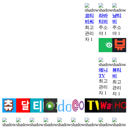
코티
라바
냥티
비씨
티비
비
최고
주소
주소
관리
야
1
야
1
자
1
애니
뷰티
TV
비
최고
최고
관리
관리
자
1
자
1