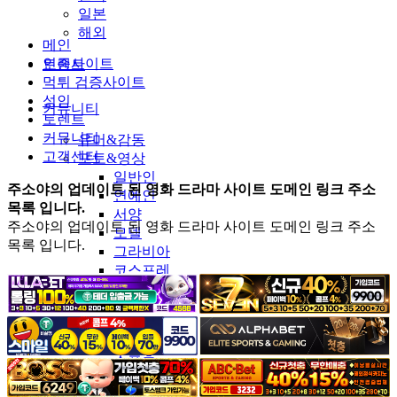
일본
해외
메인
인증사이트
토렌트
먹튀 검증사이트
성인
커뮤니티
토렌트
커뮤니티
유머&감동
고객센터
포토&영상
일반인
주소야의 업데이트 된 영화 드라마 사이트 도메인 링크 주소
연예인
목록 입니다.
서양
주소야의 업데이트 된 영화 드라마 사이트 도메인 링크 주소
모델
목록 입니다.
그라비아
코스프레
BJ
품번
후방주의
움짤
스포츠
기타