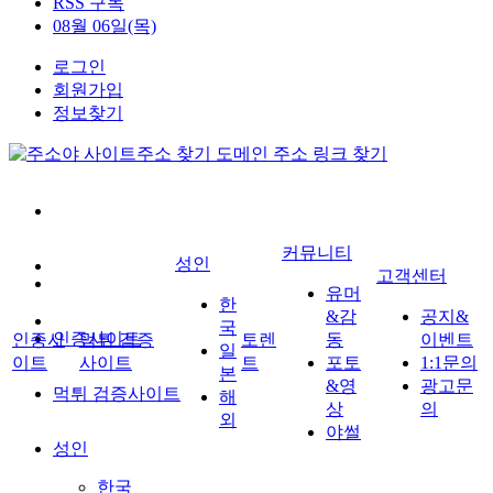
RSS 구독
08월 06일(목)
로그인
회원가입
정보찾기
커뮤니티
성인
고객센터
유머
한
&감
공지&
국
인증사이트
인증사
먹튀 검증
토렌
동
이벤트
일
이트
사이트
트
포토
1:1문의
본
&영
광고문
먹튀 검증사이트
해
상
의
외
야썰
성인
한국