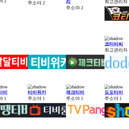
야
2
리
최고관리자
주소야
2
주소야
2
코티비씨
최고관리자
티비
티비위키
제크티비
도도티비
야
1
주소야
1
주소야
1
주소야
1