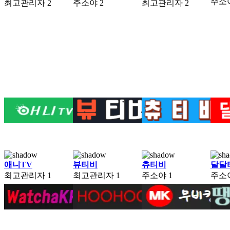
주소
최고관리자
2
주소야
2
최고관리자
2
애니TV
뷰티비
츄티비
달달
최고관리자
1
최고관리자
1
주소야
1
주소