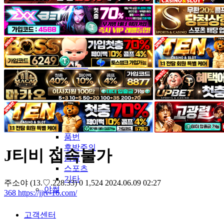
커뮤니티
유머&감동
포토&영상
일반인
연예인
서양
모델
그라비아
코스프레
BJ
품번
후방주의
J티비 접속불가
움짤
스포츠
기타
주소야
(13.♡.228.33)
0
1,524
2024.06.09 02:27
야썰
368
https://jjtv-16.com/
고객센터