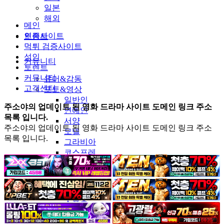
일본
해외
메인
인증사이트
토렌트
먹튀 검증사이트
성인
커뮤니티
토렌트
커뮤니티
유머&감동
고객센터
포토&영상
일반인
주소야의 업데이트 된 영화 드라마 사이트 도메인 링크 주소
연예인
목록 입니다.
서양
주소야의 업데이트 된 영화 드라마 사이트 도메인 링크 주소
모델
목록 입니다.
그라비아
코스프레
BJ
품번
후방주의
움짤
스포츠
기타