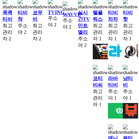
TVING
콕콕
티비
코무
실시
텔플
티비
티비
WAVVE
주소
티비
착
비
간TV
릭스
차차
핫
주소
야
2
최고
주소
최고
민트
최고
최고
최고
야
2
관리
야
2
관리
엘리
관리
관리
관리
자
2
자
2
주소
자
1
자
1
자
1
야
2
코티
라바
냥티
비씨
티비
비
최고
주소
주소
관리
야
1
야
1
자
1
애니
뷰티