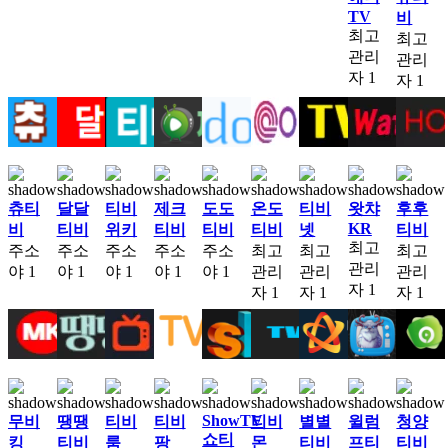
TV
비
최고
최고
관리
관리
자
1
자
1
츄티
달달
티비
제크
도도
온도
티비
왓챠
후후
KR
비
티비
위키
티비
티비
티비
넷
티비
최고
주소
주소
주소
주소
주소
최고
최고
최고
관리
야
1
야
1
야
1
야
1
야
1
관리
관리
관리
자
1
자
1
자
1
자
1
ShowTV
무비
땡땡
티비
티비
티비
별별
윌럼
청양
쇼티
킹
티비
룸
팡
몬
티비
프티
티비