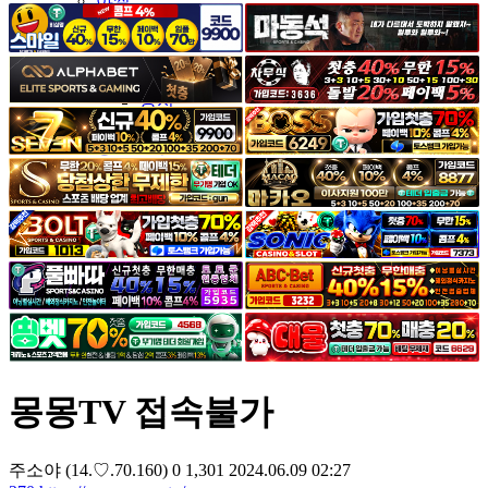
야썰
고객센터
공지&이벤트
공지
1:1문의
광고문의
몽몽TV 접속불가
주소야
(14.♡.70.160)
0
1,301
2024.06.09 02:27