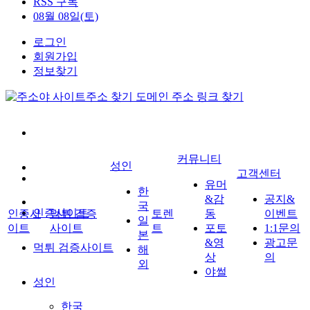
RSS 구독
08월 08일(토)
로그인
회원가입
정보찾기
커뮤니티
성인
고객센터
유머
한
&감
공지&
국
인증사이트
인증사
먹튀 검증
토렌
동
이벤트
일
이트
사이트
트
포토
1:1문의
본
&영
광고문
먹튀 검증사이트
해
상
의
외
야썰
성인
한국