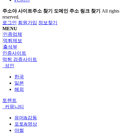
주소야 사이트주소 찾기 도메인 주소 링크 찾기
All rights
reserved.
로그인
회원가입
정보찾기
MENU
인증업체
먹튀제보
출석부
인증사이트
먹튀 검증사이트
성인
한국
일본
해외
토렌트
커뮤니티
유머&감동
포토&영상
야썰